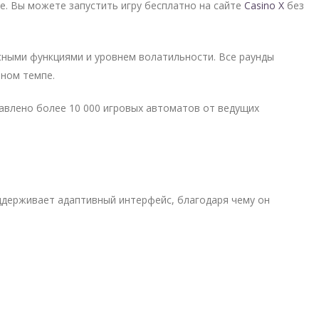
. Вы можете запустить игру бесплатно на сайте
Casino X
без
сными функциями и уровнем волатильности. Все раунды
бном темпе.
авлено более 10 000 игровых автоматов от ведущих
держивает адаптивный интерфейс, благодаря чему он