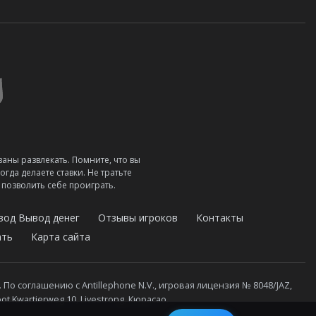
аны развлекать. Помните, что вы
огда делаете ставки. Не тратьте
позволить себе проиграть.
вод Вывод денег
Отзывы игроков
Контакты
ать
Карта сайта
По соглашению с Antillephone N.V., игровая лицензия № 8048/JAZ,
 Kwartierweg 10, Livestrong, Кюрасао.