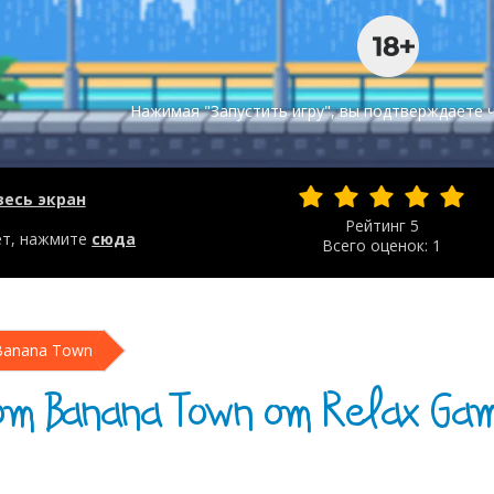
Нажимая "Запустить игру", вы подтверждаете ч
весь экран
Рейтинг
5
ет, нажмите
сюда
Всего оценок:
1
Banana Town
т Banana Town от Relax Ga