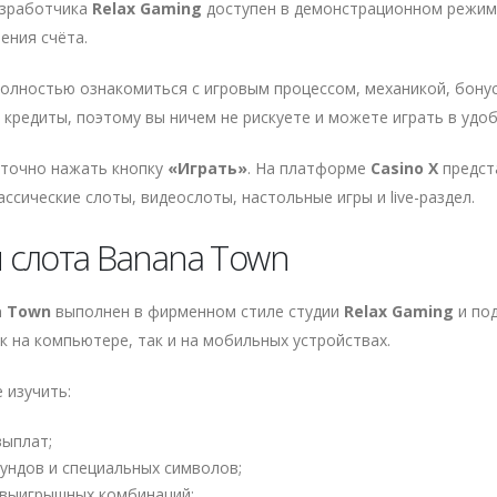
зработчика
Relax Gaming
доступен в демонстрационном режиме
ения счёта.
олностью ознакомиться с игровым процессом, механикой, бону
 кредиты, поэтому вы ничем не рискуете и можете играть в удо
аточно нажать кнопку
«Играть»
. На платформе
Casino X
предст
ссические слоты, видеослоты, настольные игры и live-раздел.
 слота Banana Town
a Town
выполнен в фирменном стиле студии
Relax Gaming
и под
к на компьютере, так и на мобильных устройствах.
 изучить:
выплат;
ундов и специальных символов;
 выигрышных комбинаций;