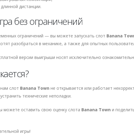
 длинной дистанции.
гра без ограничений
еменных ограничений — вы можете запускать слот
Banana Tow
хотят разобраться в механике, а также для опытных пользовате
сплатной версии выигрыши носят исключительно ознакомительны
кается?
инам слот
Banana Town
не открывается или работает некоррек
устранить технические неполадки.
вы можете оставить свою оценку слота
Banana Town
и поделит
ательной игры!