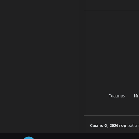
Главная
Иг
Casino-X, 2026 год
работа