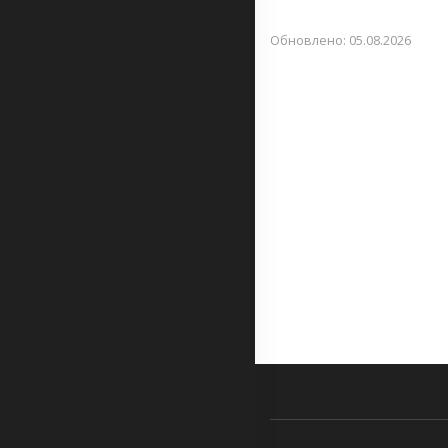
Обновлено:
05.08.2026