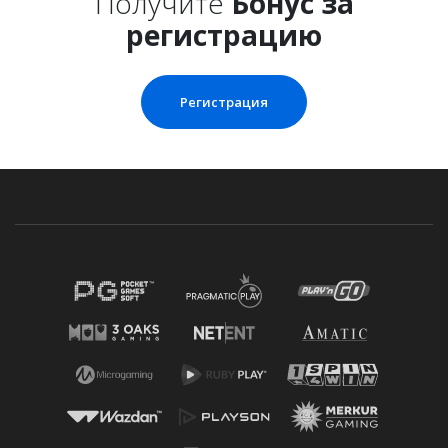
Получите
Бонус за
регистрацию
Регистрация