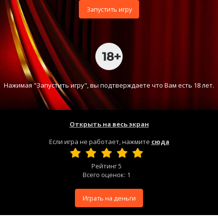
Запустить игру
Нажимая "Запустить игру", вы подтверждаете что Вам есть 18 лет.
Открыть на весь экран
Если игра не работает, нажмите
сюда
Рейтинг
5
Всего оценок:
1
Играть на деньги