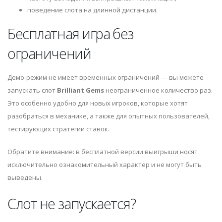
поведение слота на длинной дистанции.
Бесплатная игра без
ограничений
Демо-режим не имеет временных ограничений — вы можете
запускать слот
Brilliant Gems
неограниченное количество раз.
Это особенно удобно для новых игроков, которые хотят
разобраться в механике, а также для опытных пользователей,
тестирующих стратегии ставок.
Обратите внимание: в бесплатной версии выигрыши носят
исключительно ознакомительный характер и не могут быть
выведены.
Слот не запускается?