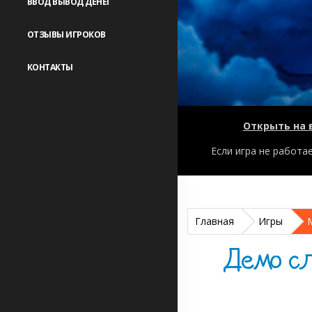
ВВОД ВЫВОД ДЕНЕГ
ОТЗЫВЫ ИГРОКОВ
КОНТАКТЫ
Открыть на 
Если игра не работа
Главная
Игры
Демо сл