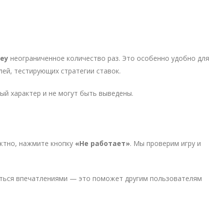
ey
неограниченное количество раз. Это особенно удобно для
лей, тестирующих стратегии ставок.
й характер и не могут быть выведены.
ктно, нажмите кнопку
«Не работает»
. Мы проверим игру и
ться впечатлениями — это поможет другим пользователям