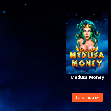
Medusa Money
Запустить игру