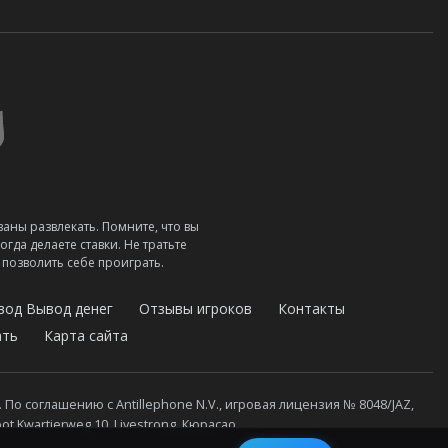
аны развлекать. Помните, что вы
огда делаете ставки. Не тратьте
позволить себе проиграть.
вод Вывод денег
Отзывы игроков
Контакты
ать
Карта сайта
По соглашению с Antillephone N.V., игровая лицензия № 8048/JAZ,
 Kwartierweg 10, Livestrong, Кюрасао.