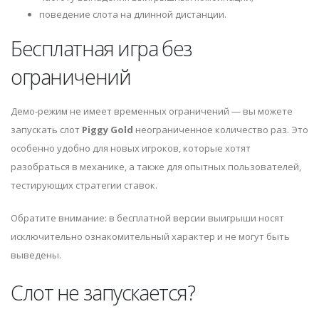
поведение слота на длинной дистанции.
Бесплатная игра без
ограничений
Демо-режим не имеет временных ограничений — вы можете
запускать слот
Piggy Gold
неограниченное количество раз. Это
особенно удобно для новых игроков, которые хотят
разобраться в механике, а также для опытных пользователей,
тестирующих стратегии ставок.
Обратите внимание: в бесплатной версии выигрыши носят
исключительно ознакомительный характер и не могут быть
выведены.
Слот не запускается?