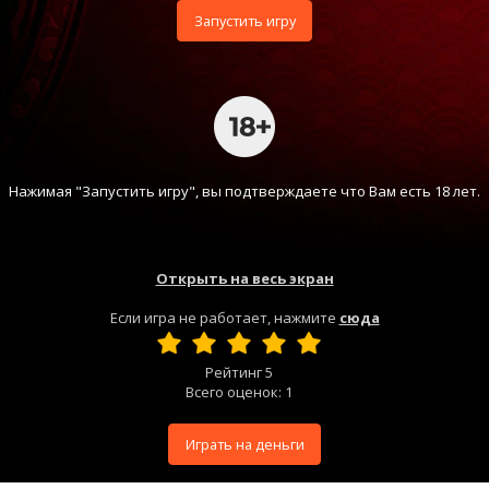
Запустить игру
Нажимая "Запустить игру", вы подтверждаете что Вам есть 18 лет.
Открыть на весь экран
Если игра не работает, нажмите
сюда
Рейтинг
5
Всего оценок:
1
Играть на деньги