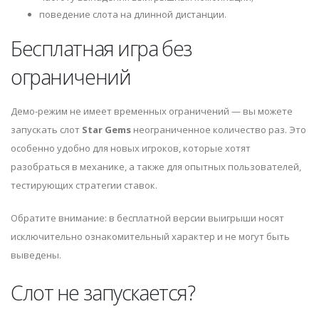
поведение слота на длинной дистанции.
Бесплатная игра без
ограничений
Демо-режим не имеет временных ограничений — вы можете
запускать слот
Star Gems
неограниченное количество раз. Это
особенно удобно для новых игроков, которые хотят
разобраться в механике, а также для опытных пользователей,
тестирующих стратегии ставок.
Обратите внимание: в бесплатной версии выигрыши носят
исключительно ознакомительный характер и не могут быть
выведены.
Слот не запускается?