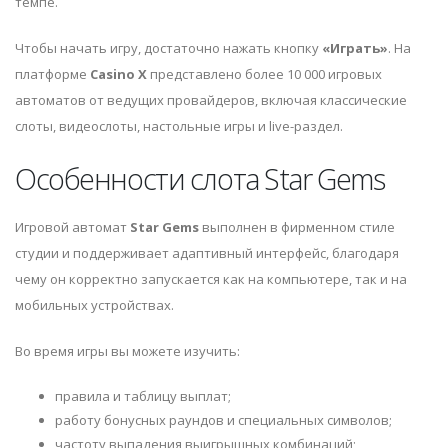
темпе.
Чтобы начать игру, достаточно нажать кнопку
«Играть»
. На
платформе
Casino X
представлено более 10 000 игровых
автоматов от ведущих провайдеров, включая классические
слоты, видеослоты, настольные игры и live-раздел.
Особенности слота Star Gems
Игровой автомат
Star Gems
выполнен в фирменном стиле
студии
и поддерживает адаптивный интерфейс, благодаря
чему он корректно запускается как на компьютере, так и на
мобильных устройствах.
Во время игры вы можете изучить:
правила и таблицу выплат;
работу бонусных раундов и специальных символов;
частоту выпадения выигрышных комбинаций;