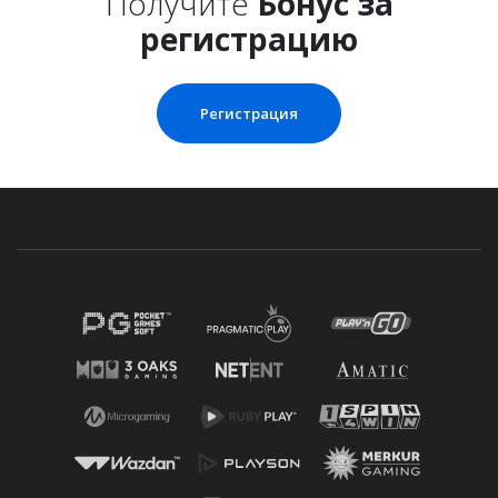
Получите
Бонус за
регистрацию
Регистрация