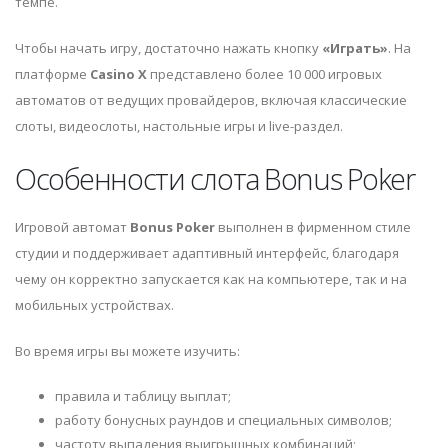
темпе.
Чтобы начать игру, достаточно нажать кнопку
«Играть»
. На
платформе
Casino X
представлено более 10 000 игровых
автоматов от ведущих провайдеров, включая классические
слоты, видеослоты, настольные игры и live-раздел.
Особенности слота Bonus Poker
Игровой автомат
Bonus Poker
выполнен в фирменном стиле
студии
и поддерживает адаптивный интерфейс, благодаря
чему он корректно запускается как на компьютере, так и на
мобильных устройствах.
Во время игры вы можете изучить:
правила и таблицу выплат;
работу бонусных раундов и специальных символов;
частоту выпадения выигрышных комбинаций;