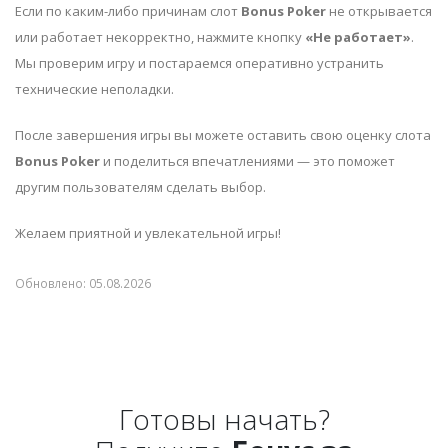
Если по каким-либо причинам слот
Bonus Poker
не открывается
или работает некорректно, нажмите кнопку
«Не работает»
.
Мы проверим игру и постараемся оперативно устранить
технические неполадки.
После завершения игры вы можете оставить свою оценку слота
Bonus Poker
и поделиться впечатлениями — это поможет
другим пользователям сделать выбор.
Желаем приятной и увлекательной игры!
Обновлено:
05.08.2026
Готовы начать?