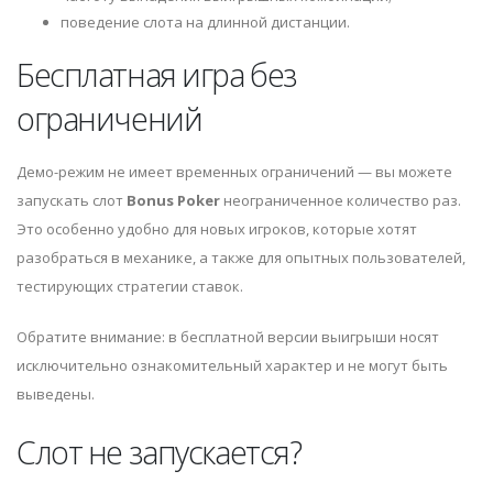
поведение слота на длинной дистанции.
Бесплатная игра без
ограничений
Демо-режим не имеет временных ограничений — вы можете
запускать слот
Bonus Poker
неограниченное количество раз.
Это особенно удобно для новых игроков, которые хотят
разобраться в механике, а также для опытных пользователей,
тестирующих стратегии ставок.
Обратите внимание: в бесплатной версии выигрыши носят
исключительно ознакомительный характер и не могут быть
выведены.
Слот не запускается?