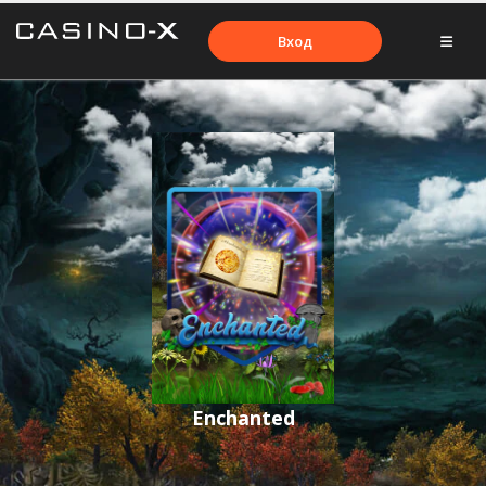
Вход
Enchanted