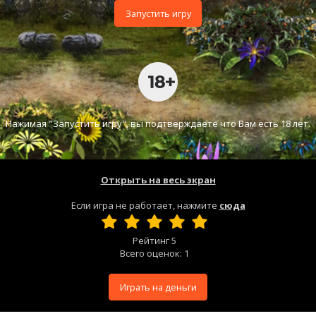
Запустить игру
Нажимая "Запустить игру", вы подтверждаете что Вам есть 18 лет.
Открыть на весь экран
Если игра не работает, нажмите
сюда
Рейтинг
5
Всего оценок:
1
Играть на деньги