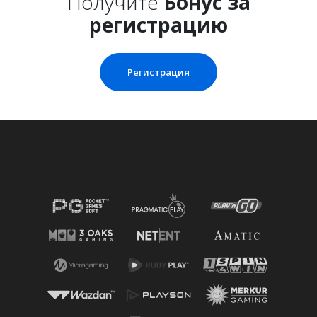
Получите
Бонус за
регистрацию
Регистрация