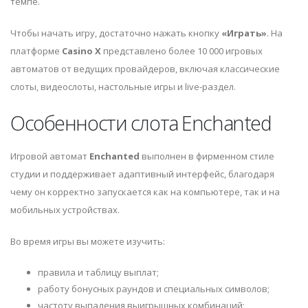
темпе.
Чтобы начать игру, достаточно нажать кнопку
«Играть»
. На
платформе
Casino X
представлено более 10 000 игровых
автоматов от ведущих провайдеров, включая классические
слоты, видеослоты, настольные игры и live-раздел.
Особенности слота Enchanted
Игровой автомат
Enchanted
выполнен в фирменном стиле
студии
и поддерживает адаптивный интерфейс, благодаря
чему он корректно запускается как на компьютере, так и на
мобильных устройствах.
Во время игры вы можете изучить:
правила и таблицу выплат;
работу бонусных раундов и специальных символов;
частоту выпадения выигрышных комбинаций;