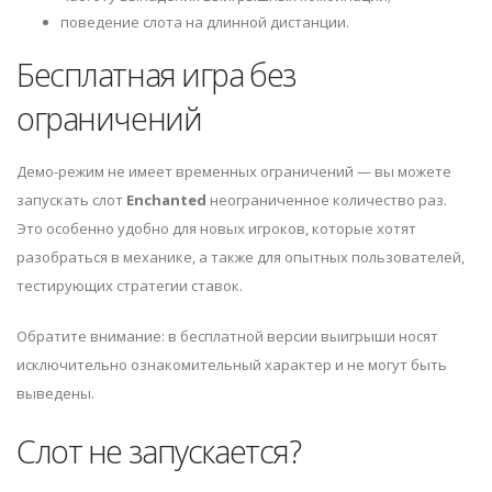
поведение слота на длинной дистанции.
Бесплатная игра без
ограничений
Демо-режим не имеет временных ограничений — вы можете
запускать слот
Enchanted
неограниченное количество раз.
Это особенно удобно для новых игроков, которые хотят
разобраться в механике, а также для опытных пользователей,
тестирующих стратегии ставок.
Обратите внимание: в бесплатной версии выигрыши носят
исключительно ознакомительный характер и не могут быть
выведены.
Слот не запускается?