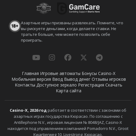
Азартные игры призваны развлекать. Помните, что
вы рискуете деньгами, когда делаете ставки. Не
тратьте больше, чем можете позволить себе
проиграть.
Главная
Игровые автоматы
Бонусы Casino-X
Мобильная версия
Ввод Вывод денег
Отзывы игроков
Контакты
Доступное зеркало
Регистрация
Скачать
Карта сайта
Casino-X, 2026 год
работает в соответствии с законами об
азартных играх государства Кюрасао. По соглашению с
Antillephone N.V., игровая лицензия № 8048/JAZ, Casino-X
находится под управлением компанией Pomadorro N.V., Groot
Kwartierweg 10, Livestrong, Кюрасао.