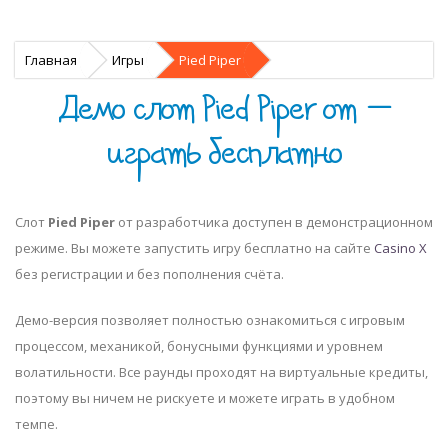
Главная
Игры
Pied Piper
Демо слот Pied Piper от —
играть бесплатно
Слот
Pied Piper
от разработчика
доступен в демонстрационном
режиме. Вы можете запустить игру бесплатно на сайте
Casino X
без регистрации и без пополнения счёта.
Демо-версия позволяет полностью ознакомиться с игровым
процессом, механикой, бонусными функциями и уровнем
волатильности. Все раунды проходят на виртуальные кредиты,
поэтому вы ничем не рискуете и можете играть в удобном
темпе.