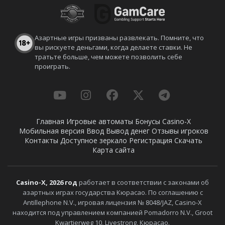
Азартные игры призваны развлекать. Помните, что
вы рискуете деньгами, когда делаете ставки. Не
тратьте больше, чем можете позволить себе
проиграть.
Главная
Игровые автоматы
Бонусы Casino-X
Мобильная версия
Ввод Вывод денег
Отзывы игроков
Контакты
Доступное зеркало
Регистрация
Скачать
Карта сайта
Casino-X, 2026 год
работает в соответствии с законами об
азартных играх государства Кюрасао. По соглашению с
Antillephone N.V., игровая лицензия № 8048/JAZ, Casino-X
находится под управлением компанией Pomadorro N.V., Groot
Kwartierweg 10, Livestrong, Кюрасао.