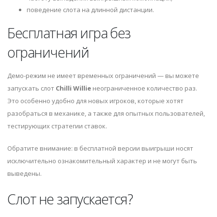
поведение слота на длинной дистанции.
Бесплатная игра без
ограничений
Демо-режим не имеет временных ограничений — вы можете
запускать слот
Chilli Willie
неограниченное количество раз.
Это особенно удобно для новых игроков, которые хотят
разобраться в механике, а также для опытных пользователей,
тестирующих стратегии ставок.
Обратите внимание: в бесплатной версии выигрыши носят
исключительно ознакомительный характер и не могут быть
выведены.
Слот не запускается?