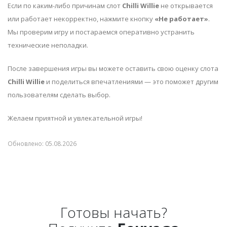
Если по каким-либо причинам слот
Chilli Willie
не открывается
или работает некорректно, нажмите кнопку
«Не работает»
.
Мы проверим игру и постараемся оперативно устранить
технические неполадки.
После завершения игры вы можете оставить свою оценку слота
Chilli Willie
и поделиться впечатлениями — это поможет другим
пользователям сделать выбор.
Желаем приятной и увлекательной игры!
Обновлено:
05.08.2026
Готовы начать?