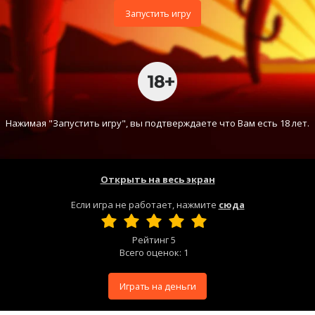
Запустить игру
Нажимая "Запустить игру", вы подтверждаете что Вам есть 18 лет.
Открыть на весь экран
Если игра не работает, нажмите
сюда
Рейтинг
5
Всего оценок:
1
Играть на деньги