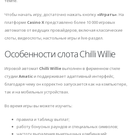
темпе.
Чтобы начать игру, достаточно нажать кнопку
«Играть»
. На
платформе
Casino X
представлено более 10 000 игровых
автоматов от ведущих провайдеров, включая классические
слоты, видеослоты, настольные игры и live-раздел.
Особенности слота Chilli Willie
Игровой автомат
Chilli Willie
выполнен в фирменном стиле
студии
Amatic
и поддерживает адаптивный интерфейс,
благодаря чему он корректно запускается как на компьютере,
так и на мобильных устройствах.
Во время игры вы можете изучить:
правила и таблицу выплат;
работу бонусных раундов и специальных символов;
частоту выпадения выигрышных комбинаций;