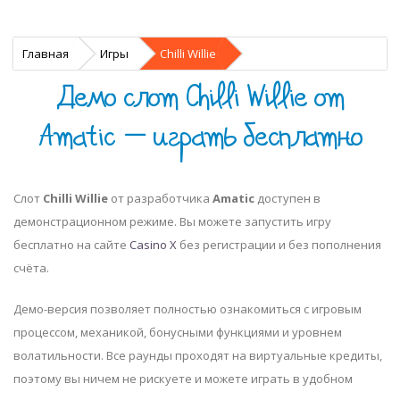
Главная
Игры
Chilli Willie
Демо слот Chilli Willie от
Amatic — играть бесплатно
Слот
Chilli Willie
от разработчика
Amatic
доступен в
демонстрационном режиме. Вы можете запустить игру
бесплатно на сайте
Casino X
без регистрации и без пополнения
счёта.
Демо-версия позволяет полностью ознакомиться с игровым
процессом, механикой, бонусными функциями и уровнем
волатильности. Все раунды проходят на виртуальные кредиты,
поэтому вы ничем не рискуете и можете играть в удобном