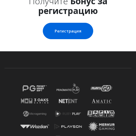
Получите
Бонус за
регистрацию
Регистрация