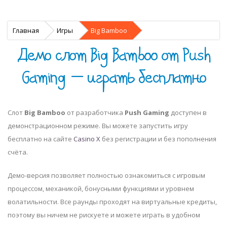
Главная
Игры
Big Bamboo
Демо слот Big Bamboo от Push
Gaming — играть бесплатно
Слот
Big Bamboo
от разработчика
Push Gaming
доступен в
демонстрационном режиме. Вы можете запустить игру
бесплатно на сайте
Casino X
без регистрации и без пополнения
счёта.
Демо-версия позволяет полностью ознакомиться с игровым
процессом, механикой, бонусными функциями и уровнем
волатильности. Все раунды проходят на виртуальные кредиты,
поэтому вы ничем не рискуете и можете играть в удобном