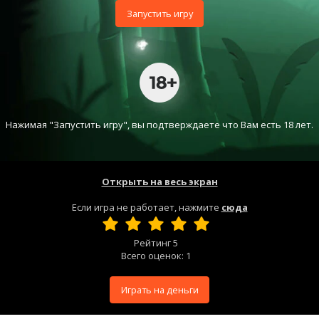
Запустить игру
Нажимая "Запустить игру", вы подтверждаете что Вам есть 18 лет.
Открыть на весь экран
Если игра не работает, нажмите
сюда
Рейтинг
5
Всего оценок:
1
Играть на деньги