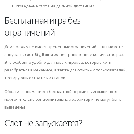
поведение слота на длинной дистанции.
Бесплатная игра без
ограничений
Демо-режим не имеет временных ограничений — вы можете
запускать слот
Big Bamboo
неограниченное количество раз.
Это особенно удобно для новых игроков, которые хотят
разобраться в механике, а также для опытных пользователей,
тестирующих стратегии ставок.
Обратите внимание: в бесплатной версии выигрыши носят
исключительно ознакомительный характер и не могут быть
выведены.
Слот не запускается?