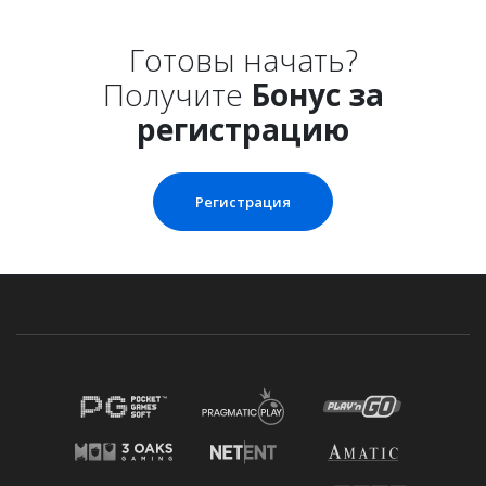
Готовы начать?
Получите
Бонус за
регистрацию
Регистрация