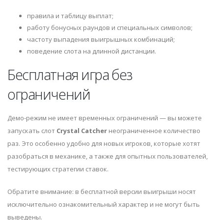
правила и таблицу выплат;
работу бонусных раундов и специальных символов;
частоту выпадения выигрышных комбинаций;
поведение слота на длинной дистанции.
Бесплатная игра без
ограничений
Демо-режим не имеет временных ограничений — вы можете
запускать слот
Crystal Catcher
неограниченное количество
раз. Это особенно удобно для новых игроков, которые хотят
разобраться в механике, а также для опытных пользователей,
тестирующих стратегии ставок.
Обратите внимание: в бесплатной версии выигрыши носят
исключительно ознакомительный характер и не могут быть
выведены.