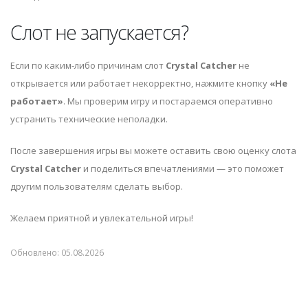
Слот не запускается?
Если по каким-либо причинам слот
Crystal Catcher
не
открывается или работает некорректно, нажмите кнопку
«Не
работает»
. Мы проверим игру и постараемся оперативно
устранить технические неполадки.
После завершения игры вы можете оставить свою оценку слота
Crystal Catcher
и поделиться впечатлениями — это поможет
другим пользователям сделать выбор.
Желаем приятной и увлекательной игры!
Обновлено:
05.08.2026