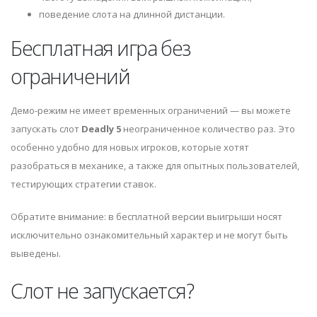
поведение слота на длинной дистанции.
Бесплатная игра без
ограничений
Демо-режим не имеет временных ограничений — вы можете
запускать слот
Deadly 5
неограниченное количество раз. Это
особенно удобно для новых игроков, которые хотят
разобраться в механике, а также для опытных пользователей,
тестирующих стратегии ставок.
Обратите внимание: в бесплатной версии выигрыши носят
исключительно ознакомительный характер и не могут быть
выведены.
Слот не запускается?