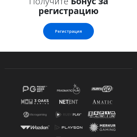
Получите
Бонус за
регистрацию
Регистрация