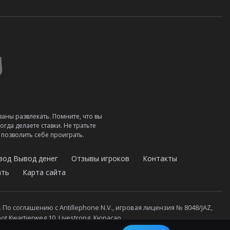
аны развлекать. Помните, что вы
огда делаете ставки. Не тратьте
позволить себе проиграть.
вод Вывод денег
Отзывы игроков
Контакты
ать
Карта сайта
По соглашению с Antillephone N.V., игровая лицензия № 8048/JAZ,
 Kwartierweg 10, Livestrong, Кюрасао.