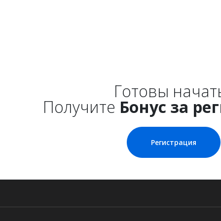
Готовы начат
Получите
Бонус за ре
Регистрация