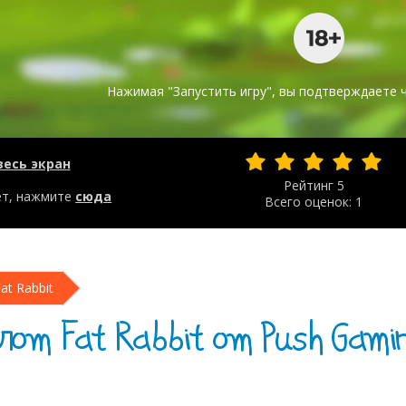
Нажимая "Запустить игру", вы подтверждаете ч
весь экран
Рейтинг
5
ет, нажмите
сюда
Всего оценок:
1
at Rabbit
лот Fat Rabbit от Push Gam