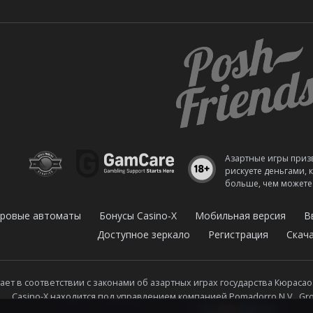
Азартные игры призв
рискуете деньгами, к
больше, чем можете 
ровые автоматы
Бонусы Casino-X
Мобильная версия
В
Доступное зеркало
Регистрация
Скач
ет в соответствии с законами об азартных играх государства Кюрасао. 
Casino-X находится под управлением компанией Pomadorro N.V., Groot