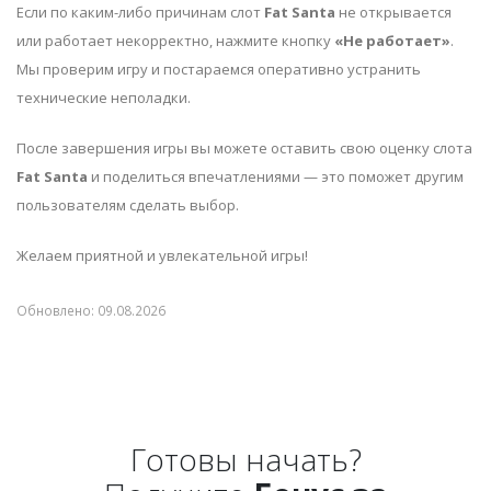
Если по каким-либо причинам слот
Fat Santa
не открывается
или работает некорректно, нажмите кнопку
«Не работает»
.
Мы проверим игру и постараемся оперативно устранить
технические неполадки.
После завершения игры вы можете оставить свою оценку слота
Fat Santa
и поделиться впечатлениями — это поможет другим
пользователям сделать выбор.
Желаем приятной и увлекательной игры!
Обновлено:
09.08.2026
Готовы начать?