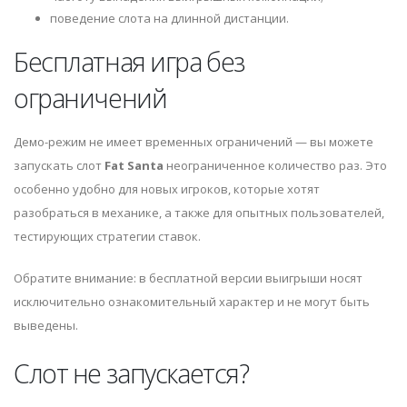
поведение слота на длинной дистанции.
Бесплатная игра без
ограничений
Демо-режим не имеет временных ограничений — вы можете
запускать слот
Fat Santa
неограниченное количество раз. Это
особенно удобно для новых игроков, которые хотят
разобраться в механике, а также для опытных пользователей,
тестирующих стратегии ставок.
Обратите внимание: в бесплатной версии выигрыши носят
исключительно ознакомительный характер и не могут быть
выведены.
Слот не запускается?