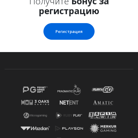
Получите
Бонус за
регистрацию
Регистрация