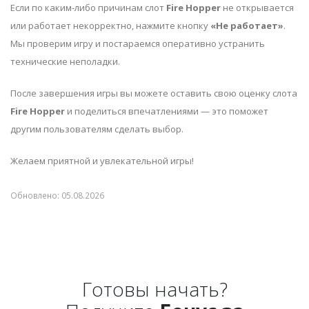
Если по каким-либо причинам слот
Fire Hopper
не открывается
или работает некорректно, нажмите кнопку
«Не работает»
.
Мы проверим игру и постараемся оперативно устранить
технические неполадки.
После завершения игры вы можете оставить свою оценку слота
Fire Hopper
и поделиться впечатлениями — это поможет
другим пользователям сделать выбор.
Желаем приятной и увлекательной игры!
Обновлено:
05.08.2026
Готовы начать?