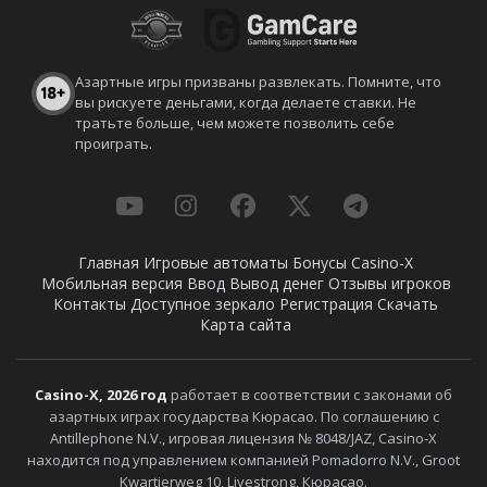
Азартные игры призваны развлекать. Помните, что
вы рискуете деньгами, когда делаете ставки. Не
тратьте больше, чем можете позволить себе
проиграть.
Главная
Игровые автоматы
Бонусы Casino-X
Мобильная версия
Ввод Вывод денег
Отзывы игроков
Контакты
Доступное зеркало
Регистрация
Скачать
Карта сайта
Casino-X, 2026 год
работает в соответствии с законами об
азартных играх государства Кюрасао. По соглашению с
Antillephone N.V., игровая лицензия № 8048/JAZ, Casino-X
находится под управлением компанией Pomadorro N.V., Groot
Kwartierweg 10, Livestrong, Кюрасао.