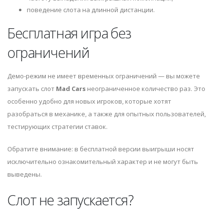
поведение слота на длинной дистанции.
Бесплатная игра без
ограничений
Демо-режим не имеет временных ограничений — вы можете
запускать слот
Mad Cars
неограниченное количество раз. Это
особенно удобно для новых игроков, которые хотят
разобраться в механике, а также для опытных пользователей,
тестирующих стратегии ставок.
Обратите внимание: в бесплатной версии выигрыши носят
исключительно ознакомительный характер и не могут быть
выведены.
Слот не запускается?