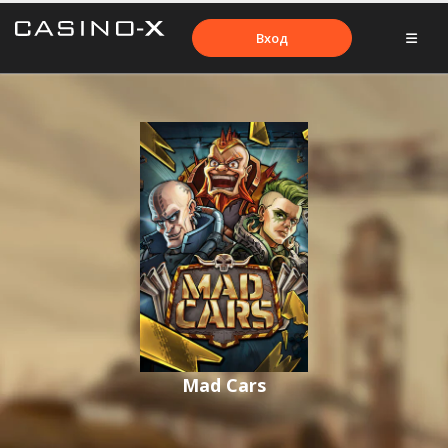
Вход
Mad Cars