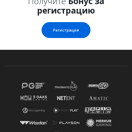
Получите
Бонус за
регистрацию
Регистрация