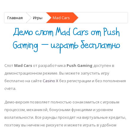
Главная
Игры
Mad Cars
Демо слот Mad Cars от Push
Gaming — играть бесплатно
Слот
Mad Cars
от разработчика
Push Gaming
доступен в
демонстрационном режиме. Вы можете запустить игру
бесплатно на сайте
Casino X
без регистрации и без пополнения
счёта.
Демо-версия позволяет полностью ознакомиться с игровым
процессом, механикой, бонусными функциями и уровнем
волатильности. Все раунды проходят на виртуальные кредиты,
поэтому вы ничем не рискуете и можете играть в удобном