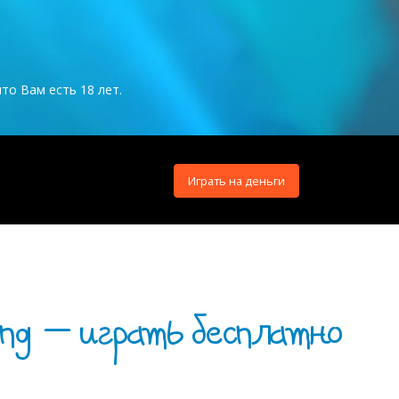
то Вам есть 18 лет.
Играть на деньги
ing — играть бесплатно