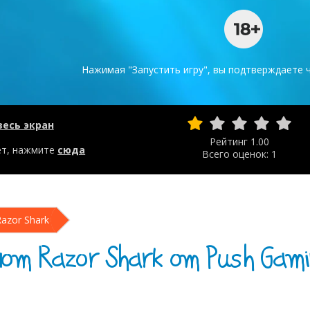
Нажимая "Запустить игру", вы подтверждаете ч
весь экран
Рейтинг
1.00
ет, нажмите
сюда
Всего оценок:
1
Razor Shark
от Razor Shark от Push Gam