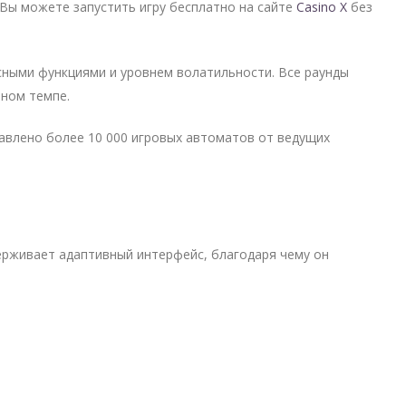
Вы можете запустить игру бесплатно на сайте
Casino X
без
сными функциями и уровнем волатильности. Все раунды
бном темпе.
авлено более 10 000 игровых автоматов от ведущих
рживает адаптивный интерфейс, благодаря чему он