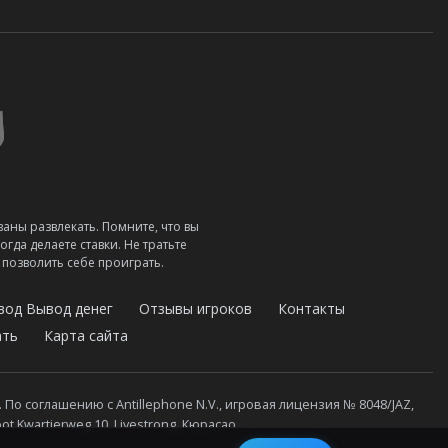
аны развлекать. Помните, что вы
огда делаете ставки. Не тратьте
позволить себе проиграть.
вод Вывод денег
Отзывы игроков
Контакты
ать
Карта сайта
По соглашению с Antillephone N.V., игровая лицензия № 8048/JAZ,
 Kwartierweg 10, Livestrong, Кюрасао.