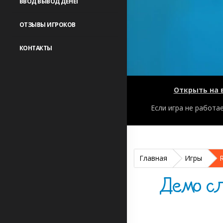
ВВОД ВЫВОД ДЕНЕГ
ОТЗЫВЫ ИГРОКОВ
КОНТАКТЫ
Открыть на 
Если игра не работа
Главная
Игры
Демо сл