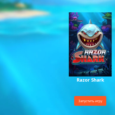
Razor Shark
Запустить игру