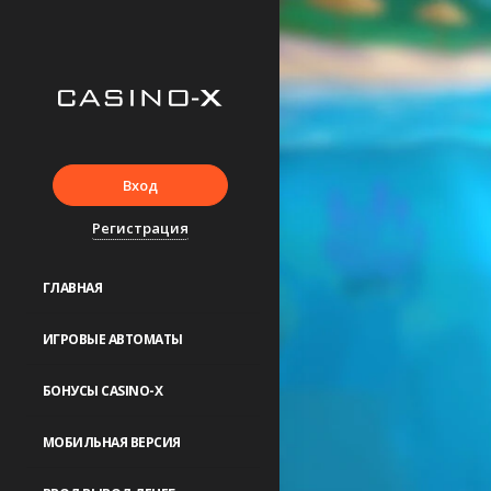
Вход
Регистрация
ГЛАВНАЯ
ИГРОВЫЕ АВТОМАТЫ
БОНУСЫ CASINO-X
МОБИЛЬНАЯ ВЕРСИЯ