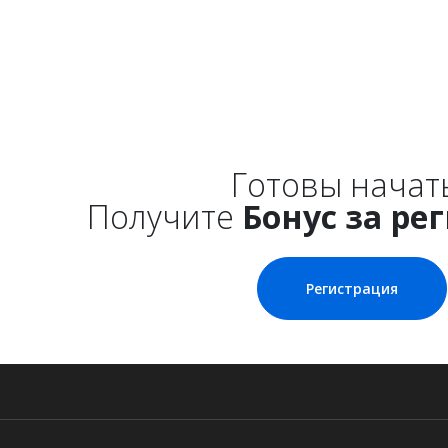
Готовы начат
Получите
Бонус за ре
Регистрация