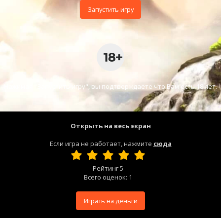
Запустить игру
Нажимая "Запустить игру", вы подтверждаете что Вам есть 18 лет.
Открыть на весь экран
Если игра не работает, нажмите
сюда
Рейтинг
5
Всего оценок:
1
Играть на деньги