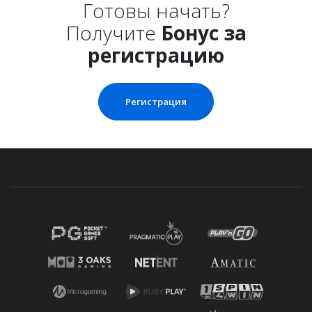
Готовы начать?
Получите
Бонус за
регистрацию
Регистрация