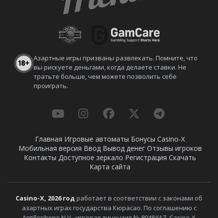
Азартные игры призваны развлекать. Помните, что
вы рискуете деньгами, когда делаете ставки. Не
тратьте больше, чем можете позволить себе
проиграть.
Главная
Игровые автоматы
Бонусы Casino-X
Мобильная версия
Ввод Вывод денег
Отзывы игроков
Контакты
Доступное зеркало
Регистрация
Скачать
Карта сайта
Casino-X, 2026 год
работает в соответствии с законами об
азартных играх государства Кюрасао. По соглашению с
Antillephone N.V., игровая лицензия № 8048/JAZ, Casino-X