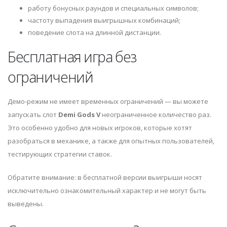
работу бонусных раундов и специальных символов;
частоту выпадения выигрышных комбинаций;
поведение слота на длинной дистанции.
Бесплатная игра без
ограничений
Демо-режим не имеет временных ограничений — вы можете
запускать слот
Demi Gods V
неограниченное количество раз.
Это особенно удобно для новых игроков, которые хотят
разобраться в механике, а также для опытных пользователей,
тестирующих стратегии ставок.
Обратите внимание: в бесплатной версии выигрыши носят
исключительно ознакомительный характер и не могут быть
выведены.