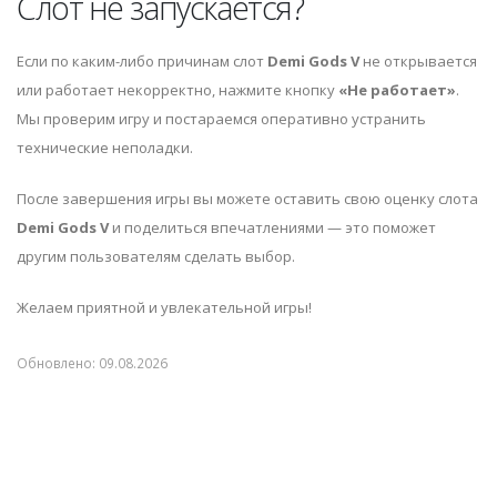
Слот не запускается?
Если по каким-либо причинам слот
Demi Gods V
не открывается
или работает некорректно, нажмите кнопку
«Не работает»
.
Мы проверим игру и постараемся оперативно устранить
технические неполадки.
После завершения игры вы можете оставить свою оценку слота
Demi Gods V
и поделиться впечатлениями — это поможет
другим пользователям сделать выбор.
Желаем приятной и увлекательной игры!
Обновлено:
09.08.2026