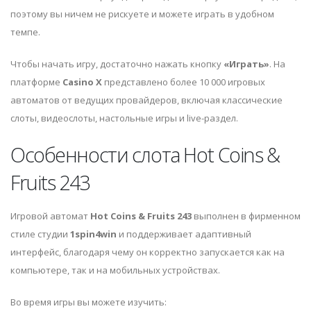
поэтому вы ничем не рискуете и можете играть в удобном
темпе.
Чтобы начать игру, достаточно нажать кнопку
«Играть»
. На
платформе
Casino X
представлено более 10 000 игровых
автоматов от ведущих провайдеров, включая классические
слоты, видеослоты, настольные игры и live-раздел.
Особенности слота Hot Coins &
Fruits 243
Игровой автомат
Hot Coins & Fruits 243
выполнен в фирменном
стиле студии
1spin4win
и поддерживает адаптивный
интерфейс, благодаря чему он корректно запускается как на
компьютере, так и на мобильных устройствах.
Во время игры вы можете изучить: