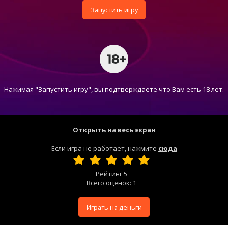
Запустить игру
Нажимая "Запустить игру", вы подтверждаете что Вам есть 18 лет.
Открыть на весь экран
Если игра не работает, нажмите
сюда
Рейтинг
5
Всего оценок:
1
Играть на деньги