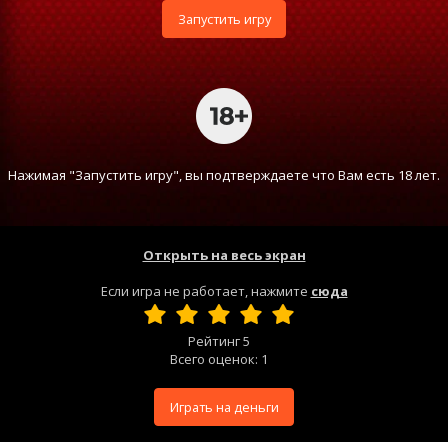
Запустить игру
Нажимая "Запустить игру", вы подтверждаете что Вам есть 18 лет.
Открыть на весь экран
Если игра не работает, нажмите
сюда
Рейтинг
5
Всего оценок:
1
Играть на деньги