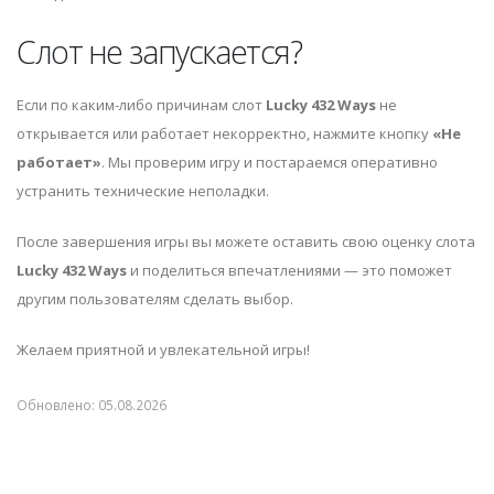
Слот не запускается?
Если по каким-либо причинам слот
Lucky 432 Ways
не
открывается или работает некорректно, нажмите кнопку
«Не
работает»
. Мы проверим игру и постараемся оперативно
устранить технические неполадки.
После завершения игры вы можете оставить свою оценку слота
Lucky 432 Ways
и поделиться впечатлениями — это поможет
другим пользователям сделать выбор.
Желаем приятной и увлекательной игры!
Обновлено:
05.08.2026