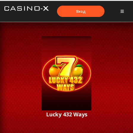
Вход
Lucky 432 Ways