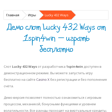
Главная
Игры
Lucky 432 Ways
Демо слот Lucky 432 Ways от
1spin4win — играть
бесплатно
Слот
Lucky 432 Ways
от разработчика
1spin4win
доступен в
демонстрационном режиме. Вы можете запустить игру
бесплатно на сайте
Casino X
без регистрации и без пополнения
счёта.
Демо-версия позволяет полностью ознакомиться с игровым
процессом, механикой, бонусными функциями и уровнем
волатильности. Все раунды проходят на виртуальные кредиты,