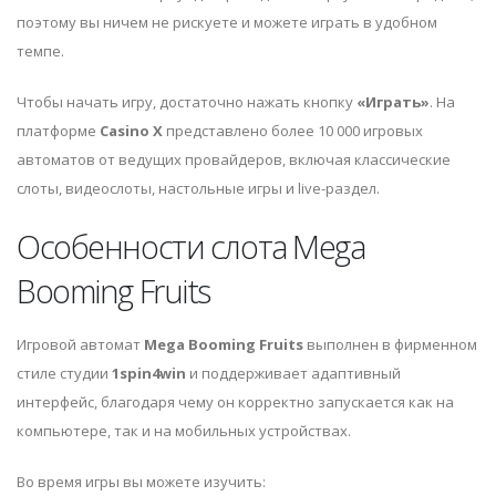
поэтому вы ничем не рискуете и можете играть в удобном
темпе.
Чтобы начать игру, достаточно нажать кнопку
«Играть»
. На
платформе
Casino X
представлено более 10 000 игровых
автоматов от ведущих провайдеров, включая классические
слоты, видеослоты, настольные игры и live-раздел.
Особенности слота Mega
Booming Fruits
Игровой автомат
Mega Booming Fruits
выполнен в фирменном
стиле студии
1spin4win
и поддерживает адаптивный
интерфейс, благодаря чему он корректно запускается как на
компьютере, так и на мобильных устройствах.
Во время игры вы можете изучить: