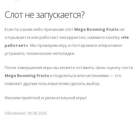
Слот не запускается?
Если по каким-либо причинам слот
Mega Booming Fruits
не
открывается или работает некорректно, нажмите кнопку
«Не
работает»
. Мы проверим игру и постараемся оперативно
устранить технические неполадки.
После завершения игры вы можете оставить свою оценку слота
Mega Booming Fruits
и поделиться впечатлениями — это
поможет другим пользователям сделать выбор.
Желаем приятной и увлекательной игры!
Обновлено:
09.08.2026