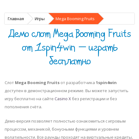
Главная
Игры
Mega Booming Fruits
Демо слот Mega Booming Fruits
от 1spin4win — играть
бесплатно
Слот
Mega Booming Fruits
от разработчика
1spin4win
доступен в демонстрационном режиме. Вы можете запустить
игру бесплатно на сайте
Casino X
без регистрации и без
пополнения счёта.
Демо-версия позволяет полностью ознакомиться с игровым
процессом, механикой, бонусными функциями и уровнем
волатильности. Все раунды проходят на виртуальные кредиты,