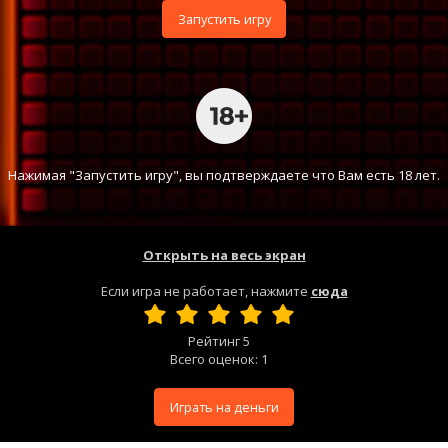
Запустить игру
Нажимая "Запустить игру", вы подтверждаете что Вам есть 18 лет.
Открыть на весь экран
Если игра не работает, нажмите
сюда
Рейтинг
5
Всего оценок:
1
Играть на деньги