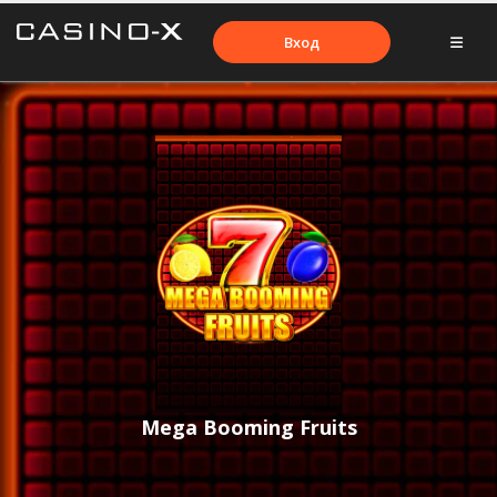
Вход
Mega Booming Fruits