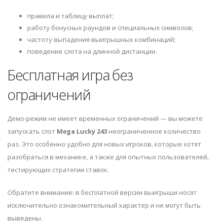
правила и таблицу выплат;
работу бонусных раундов и специальных символов;
частоту выпадения выигрышных комбинаций;
поведение слота на длинной дистанции.
Бесплатная игра без
ограничений
Демо-режим не имеет временных ограничений — вы можете
запускать слот
Mega Lucky 243
неограниченное количество
раз. Это особенно удобно для новых игроков, которые хотят
разобраться в механике, а также для опытных пользователей,
тестирующих стратегии ставок.
Обратите внимание: в бесплатной версии выигрыши носят
исключительно ознакомительный характер и не могут быть
выведены.