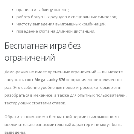
правила и таблицу выплат;
работу бонусных раундов и специальных символов;
частоту выпадения выигрышных комбинаций;
поведение слота на длинной дистанции.
Бесплатная игра без
ограничений
Демо-режим не имеет временных ограничений — вы можете
запускать слот
Mega Lucky 576
неограниченное количество
раз. Это особенно удобно для новых игроков, которые хотят
разобраться в механике, а также для опытных пользователей,
тестирующих стратегии ставок.
Обратите внимание: в бесплатной версии выигрыши носят
исключительно ознакомительный характер и не могут быть
выведены.