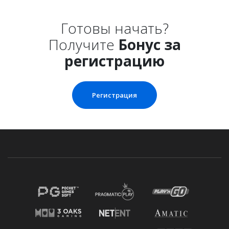
Готовы начать?
Получите
Бонус за
регистрацию
Регистрация