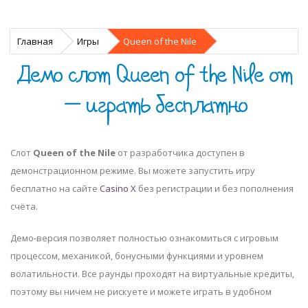
Главная
Игры
Queen of the Nile
Демо слот Queen of the Nile от
— играть бесплатно
Слот
Queen of the Nile
от разработчика
доступен в
демонстрационном режиме. Вы можете запустить игру
бесплатно на сайте
Casino X
без регистрации и без пополнения
счёта.
Демо-версия позволяет полностью ознакомиться с игровым
процессом, механикой, бонусными функциями и уровнем
волатильности. Все раунды проходят на виртуальные кредиты,
поэтому вы ничем не рискуете и можете играть в удобном