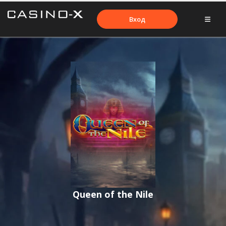
Вход
Queen of the Nile