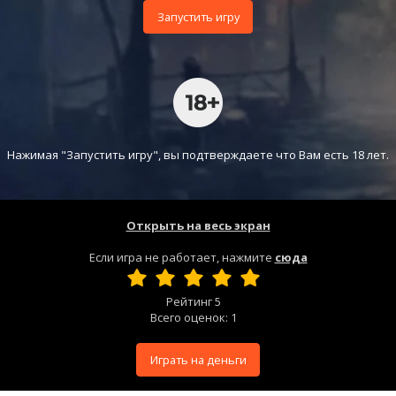
Запустить игру
Нажимая "Запустить игру", вы подтверждаете что Вам есть 18 лет.
Открыть на весь экран
Если игра не работает, нажмите
сюда
Рейтинг
5
Всего оценок:
1
Играть на деньги