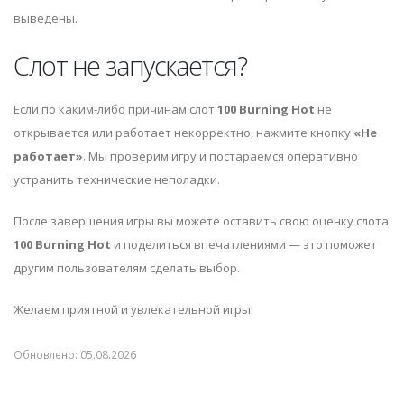
выведены.
Слот не запускается?
Если по каким-либо причинам слот
100 Burning Hot
не
открывается или работает некорректно, нажмите кнопку
«Не
работает»
. Мы проверим игру и постараемся оперативно
устранить технические неполадки.
После завершения игры вы можете оставить свою оценку слота
100 Burning Hot
и поделиться впечатлениями — это поможет
другим пользователям сделать выбор.
Желаем приятной и увлекательной игры!
Обновлено:
05.08.2026