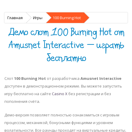
Главная
Игры
100 Burning Hot
Демо слот 100 Burning Hot от
Amusnet Interactive — играть
бесплатно
Слот
100 Burning Hot
от разработчика
Amusnet Interactive
доступен в демонстрационном режиме. Вы можете запустить
игру бесплатно на сайте
Casino X
без регистрации и без
пополнения счёта.
Демо-версия позволяет полностью ознакомиться с игровым
процессом, механикой, бонусными функциями и уровнем
волатильности. Все раунды проходят на виртуальные кредиты,