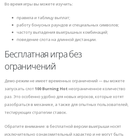
Во время игры вы можете изучить:
правила и таблицу выплат;
работу бонусных раундов и специальных символов;
частоту выпадения выигрышных комбинаций;
поведение слота на длинной дистанции.
Бесплатная игра без
ограничений
Демо-режим не имеет временных ограничений — вы можете
запускать слот
100 Burning Hot
неограниченное количество
раз. Это особенно удобно для новых игроков, которые хотят
разобраться в механике, а также для опытных пользователей,
тестирующих стратегии ставок.
Обратите внимание: в бесплатной версии выигрыши носят
исключительно ознакомительный характер и не могут быть