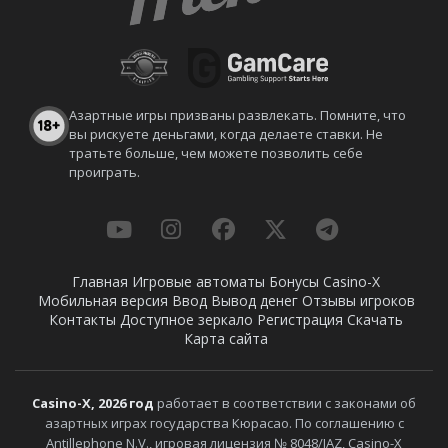
Азартные игры призваны развлекать. Помните, что
вы рискуете деньгами, когда делаете ставки. Не
тратьте больше, чем можете позволить себе
проиграть.
Главная
Игровые автоматы
Бонусы Casino-X
Мобильная версия
Ввод Вывод денег
Отзывы игроков
Контакты
Доступное зеркало
Регистрация
Скачать
Карта сайта
Casino-X, 2026 год
работает в соответствии с законами об
азартных играх государства Кюрасао. По соглашению с
Antillephone N.V., игровая лицензия № 8048/JAZ, Casino-X