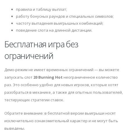
правила и таблицу выплат;
работу бонусных раундов и специальных символов;
частоту выпадения выигрышных комбинаций;
поведение слота на длинной дистанции.
Бесплатная игра без
ограничений
Демо-режим не имеет временных ограничений — вы можете
запускать слот
20 Burning Hot
неограниченное количество
раз. Это особенно удобно для новых игроков, которые хотят
разобраться в механике, а также для опытных пользователей,
тестирующих стратегии ставок.
Обратите внимание: в бесплатной версии выигрыши носят
исключительно ознакомительный характер и не могут быть
выведены.