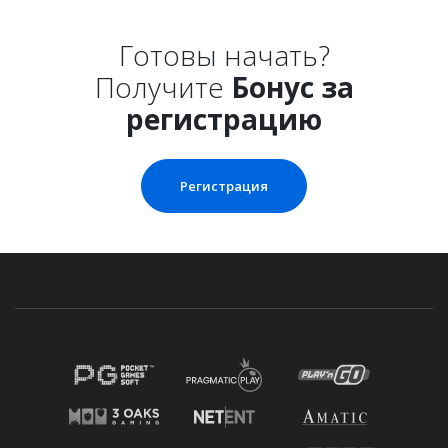
Готовы начать?
Получите
Бонус за
регистрацию
Регистрация