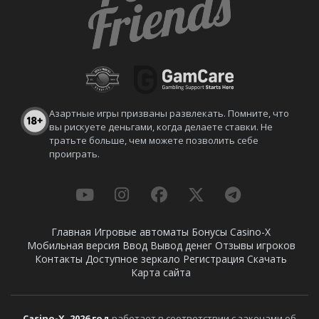
Азартные игры призваны развлекать. Помните, что
вы рискуете деньгами, когда делаете ставки. Не
тратьте больше, чем можете позволить себе
проиграть.
Главная
Игровые автоматы
Бонусы Casino-X
Мобильная версия
Ввод Вывод денег
Отзывы игроков
Контакты
Доступное зеркало
Регистрация
Скачать
Карта сайта
Casino-X, 2026 год
работает в соответствии с законами об