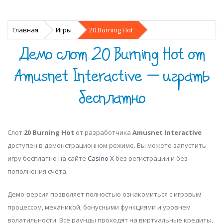
Главная
Игры
20 Burning Hot
Демо слот 20 Burning Hot от
Amusnet Interactive — играть
бесплатно
Слот
20 Burning Hot
от разработчика
Amusnet Interactive
доступен в демонстрационном режиме. Вы можете запустить
игру бесплатно на сайте
Casino X
без регистрации и без
пополнения счёта.
Демо-версия позволяет полностью ознакомиться с игровым
процессом, механикой, бонусными функциями и уровнем
волатильности. Все раунды проходят на виртуальные кредиты,