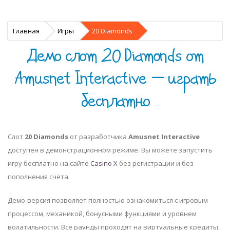
Главная
Игры
20 Diamonds
Демо слот 20 Diamonds от
Amusnet Interactive — играть
бесплатно
Слот
20 Diamonds
от разработчика
Amusnet Interactive
доступен в демонстрационном режиме. Вы можете запустить
игру бесплатно на сайте
Casino X
без регистрации и без
пополнения счёта.
Демо-версия позволяет полностью ознакомиться с игровым
процессом, механикой, бонусными функциями и уровнем
волатильности. Все раунды проходят на виртуальные кредиты,