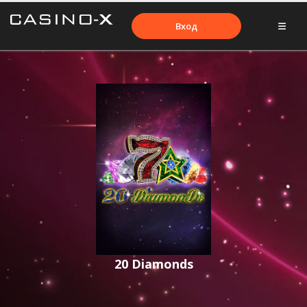
Вход
20 Diamonds