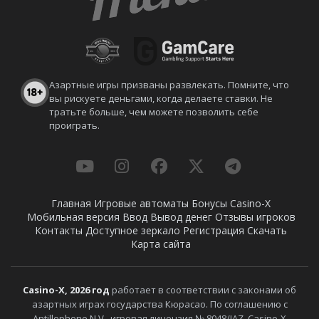
Азартные игры призваны развлекать. Помните, что
вы рискуете деньгами, когда делаете ставки. Не
тратьте больше, чем можете позволить себе
проиграть.
Главная
Игровые автоматы
Бонусы Casino-X
Мобильная версия
Ввод Вывод денег
Отзывы игроков
Контакты
Доступное зеркало
Регистрация
Скачать
Карта сайта
Casino-X, 2026 год
работает в соответствии с законами об
азартных играх государства Кюрасао. По соглашению с
Antillephone N.V., игровая лицензия № 8048/JAZ, Casino-X