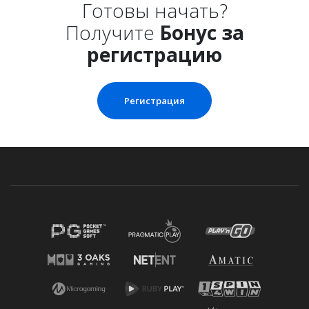
Готовы начать?
Получите
Бонус за
регистрацию
Регистрация