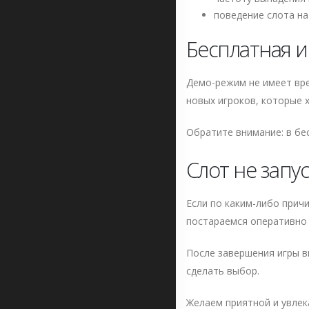
поведение слота на
Бесплатная и
Демо-режим не имеет вр
новых игроков, которые 
Обратите внимание: в бе
Слот не запус
Если по каким-либо прич
постараемся оперативно 
После завершения игры 
сделать выбор.
Желаем приятной и увлек