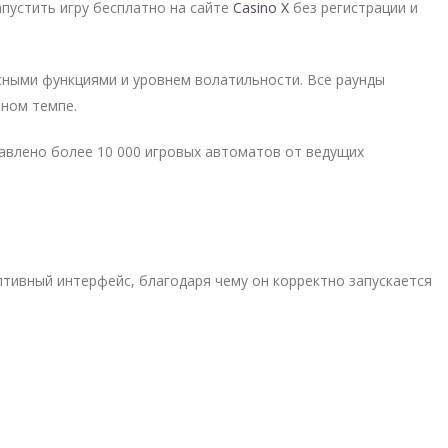
пустить игру бесплатно на сайте
Casino X
без регистрации и
сными функциями и уровнем волатильности. Все раунды
бном темпе.
авлено более 10 000 игровых автоматов от ведущих
тивный интерфейс, благодаря чему он корректно запускается