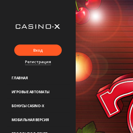
Вход
Регистрация
ГЛАВНАЯ
ИГРОВЫЕ АВТОМАТЫ
БОНУСЫ CASINO-X
МОБИЛЬНАЯ ВЕРСИЯ