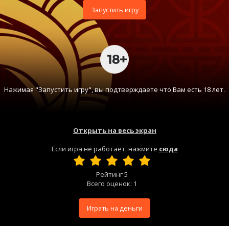
Запустить игру
Нажимая "Запустить игру", вы подтверждаете что Вам есть 18 лет.
Открыть на весь экран
Если игра не работает, нажмите
сюда
Рейтинг
5
Всего оценок:
1
Играть на деньги