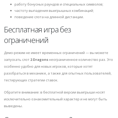
работу бонусных раундов и специальных символов;
частоту выпадения выигрышных комбинаций;
поведение слота на длинной дистанции.
Бесплатная игра без
ограничений
Демо-режим не имеет временных ограничений — вы можете
запускать слот
2 Dragons
неограниченное количество раз. Это
особенно удобно для новых игроков, которые хотят
разобраться в механике, а также для опытных пользователей,
тестирующих стратегии ставок.
Обратите внимание: в бесплатной версии выигрыши носят
исключительно ознакомительный характер и не могут быть
выведены.