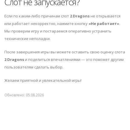
Слот не запускается?
Если по каким-либо причинам слот
2 Dragons
не открывается
или работает некорректно, нажмите кнопку
«Не работает»
.
Мы проверим игру и постараемся оперативно устранить
технические неполадки.
После завершения игры вы можете оставить свою оценку слота
2 Dragons
и поделиться впечатлениями — это поможет другим
пользователям сделать выбор.
Желаем приятной и увлекательной игры!
Обновлено:
05.08.2026