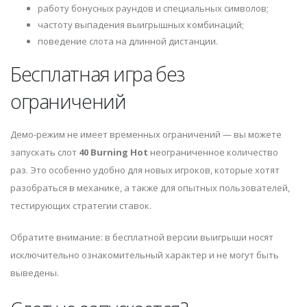
работу бонусных раундов и специальных символов;
частоту выпадения выигрышных комбинаций;
поведение слота на длинной дистанции.
Бесплатная игра без
ограничений
Демо-режим не имеет временных ограничений — вы можете
запускать слот
40 Burning Hot
неограниченное количество
раз. Это особенно удобно для новых игроков, которые хотят
разобраться в механике, а также для опытных пользователей,
тестирующих стратегии ставок.
Обратите внимание: в бесплатной версии выигрыши носят
исключительно ознакомительный характер и не могут быть
выведены.