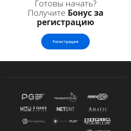
Готовы начать?
Получите
Бонус за
регистрацию
Регистрация