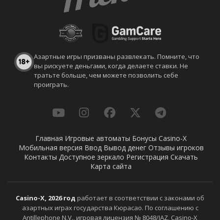
Азартные игры призваны развлекать. Помните, что
вы рискуете деньгами, когда делаете ставки. Не
тратьте больше, чем можете позволить себе
проиграть.
Главная
Игровые автоматы
Бонусы Casino-X
Мобильная версия
Ввод Вывод денег
Отзывы игроков
Контакты
Доступное зеркало
Регистрация
Скачать
Карта сайта
Casino-X, 2026 год
работает в соответствии с законами об
азартных играх государства Кюрасао. По соглашению с
Antillephone N.V., игровая лицензия № 8048/JAZ, Casino-X