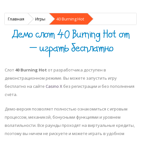
Главная
Игры
40 Burning Hot
Демо слот 40 Burning Hot от
— играть бесплатно
Слот
40 Burning Hot
от разработчика
доступен в
демонстрационном режиме. Вы можете запустить игру
бесплатно на сайте
Casino X
без регистрации и без пополнения
счёта.
Демо-версия позволяет полностью ознакомиться с игровым
процессом, механикой, бонусными функциями и уровнем
волатильности. Все раунды проходят на виртуальные кредиты,
поэтому вы ничем не рискуете и можете играть в удобном