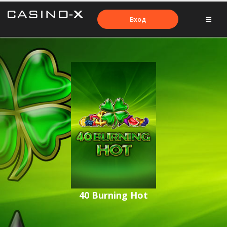
Вход
40 Burning Hot