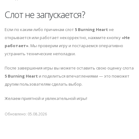
Слот не запускается?
Если по каким-либо причинам слот
5 Burning Heart
не
открывается или работает некорректно, нажмите кнопку
«Не
работает»
. Мы проверим игру и постараемся оперативно
устранить технические неполадки.
После завершения игры вы можете оставить свою оценку слота
5 Burning Heart
и поделиться впечатлениями — это поможет
другим пользователям сделать выбор.
Желаем приятной и увлекательной игры!
Обновлено:
05.08.2026