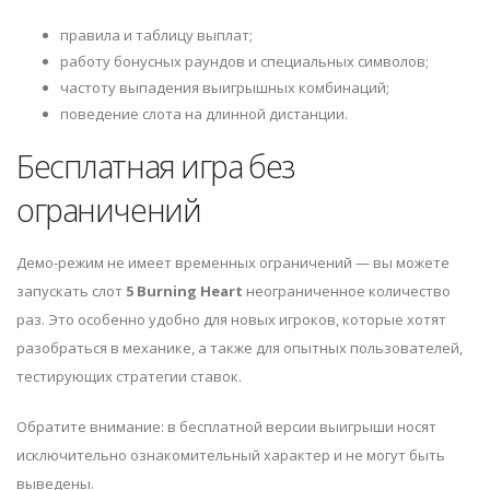
правила и таблицу выплат;
работу бонусных раундов и специальных символов;
частоту выпадения выигрышных комбинаций;
поведение слота на длинной дистанции.
Бесплатная игра без
ограничений
Демо-режим не имеет временных ограничений — вы можете
запускать слот
5 Burning Heart
неограниченное количество
раз. Это особенно удобно для новых игроков, которые хотят
разобраться в механике, а также для опытных пользователей,
тестирующих стратегии ставок.
Обратите внимание: в бесплатной версии выигрыши носят
исключительно ознакомительный характер и не могут быть
выведены.