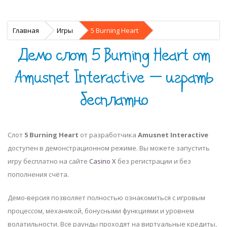
Главная
Игры
5 Burning Heart
Демо слот 5 Burning Heart от
Amusnet Interactive — играть
бесплатно
Слот
5 Burning Heart
от разработчика
Amusnet Interactive
доступен в демонстрационном режиме. Вы можете запустить
игру бесплатно на сайте
Casino X
без регистрации и без
пополнения счёта.
Демо-версия позволяет полностью ознакомиться с игровым
процессом, механикой, бонусными функциями и уровнем
волатильности. Все раунды проходят на виртуальные кредиты,