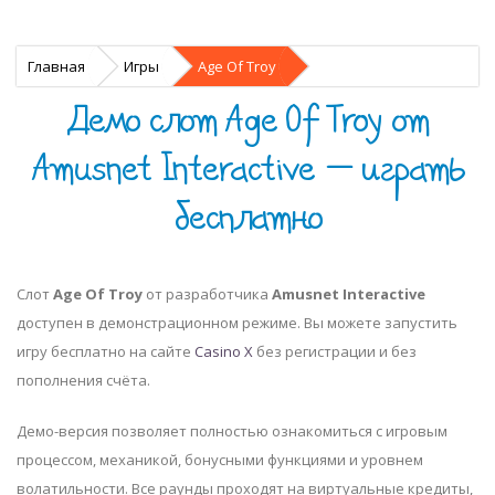
Главная
Игры
Age Of Troy
Демо слот Age Of Troy от
Amusnet Interactive — играть
бесплатно
Слот
Age Of Troy
от разработчика
Amusnet Interactive
доступен в демонстрационном режиме. Вы можете запустить
игру бесплатно на сайте
Casino X
без регистрации и без
пополнения счёта.
Демо-версия позволяет полностью ознакомиться с игровым
процессом, механикой, бонусными функциями и уровнем
волатильности. Все раунды проходят на виртуальные кредиты,