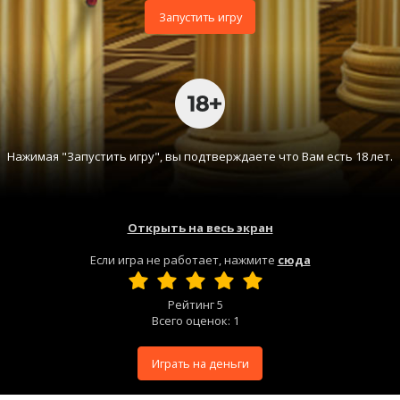
Запустить игру
Нажимая "Запустить игру", вы подтверждаете что Вам есть 18 лет.
Открыть на весь экран
Если игра не работает, нажмите
сюда
Рейтинг
5
Всего оценок:
1
Играть на деньги