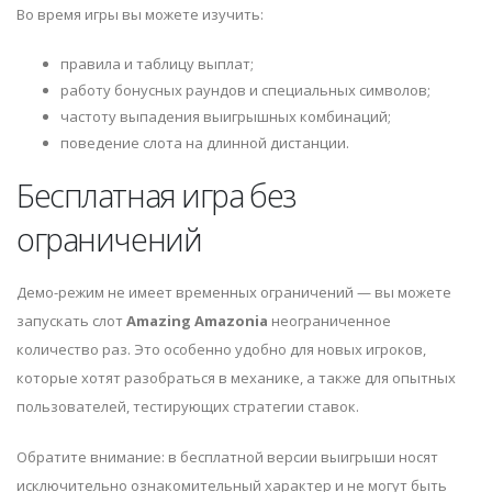
Во время игры вы можете изучить:
правила и таблицу выплат;
работу бонусных раундов и специальных символов;
частоту выпадения выигрышных комбинаций;
поведение слота на длинной дистанции.
Бесплатная игра без
ограничений
Демо-режим не имеет временных ограничений — вы можете
запускать слот
Amazing Amazonia
неограниченное
количество раз. Это особенно удобно для новых игроков,
которые хотят разобраться в механике, а также для опытных
пользователей, тестирующих стратегии ставок.
Обратите внимание: в бесплатной версии выигрыши носят
исключительно ознакомительный характер и не могут быть