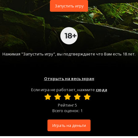
Запустить игру
Нажимая "Запустить игру", вы подтверждаете что Вам есть 18 лет.
Открыть на весь экран
Если игра не работает, нажмите
сюда
Рейтинг
5
Всего оценок:
1
Играть на деньги