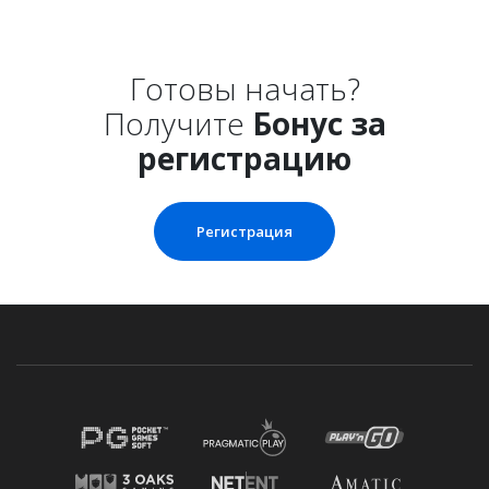
Готовы начать?
Получите
Бонус за
регистрацию
Регистрация