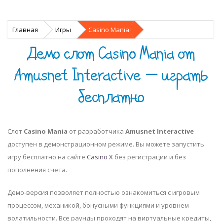
Главная
Игры
Casino Mania
Демо слот Casino Mania от
Amusnet Interactive — играть
бесплатно
Слот
Casino Mania
от разработчика
Amusnet Interactive
доступен в демонстрационном режиме. Вы можете запустить
игру бесплатно на сайте
Casino X
без регистрации и без
пополнения счёта.
Демо-версия позволяет полностью ознакомиться с игровым
процессом, механикой, бонусными функциями и уровнем
волатильности. Все раунды проходят на виртуальные кредиты,