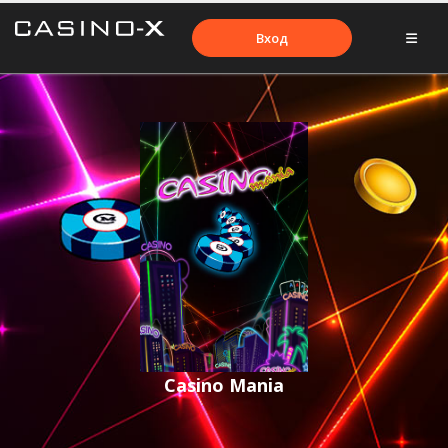
Вход
Casino Mania