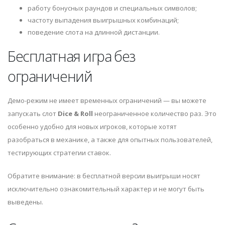
работу бонусных раундов и специальных символов;
частоту выпадения выигрышных комбинаций;
поведение слота на длинной дистанции.
Бесплатная игра без
ограничений
Демо-режим не имеет временных ограничений — вы можете
запускать слот
Dice & Roll
неограниченное количество раз. Это
особенно удобно для новых игроков, которые хотят
разобраться в механике, а также для опытных пользователей,
тестирующих стратегии ставок.
Обратите внимание: в бесплатной версии выигрыши носят
исключительно ознакомительный характер и не могут быть
выведены.