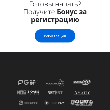
Готовы начать?
Получите
Бонус за
регистрацию
Регистрация