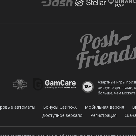
Азартные игры призв
рискуете деньгами, к
больше, чем можете 
ровые автоматы
Бонусы Casino-X
Мобильная версия
В
Доступное зеркало
Регистрация
Скач