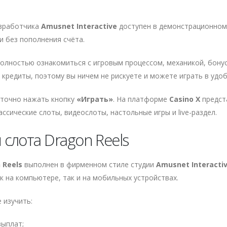
зработчика
Amusnet Interactive
доступен в демонстрационном 
и без пополнения счёта.
олностью ознакомиться с игровым процессом, механикой, бону
 кредиты, поэтому вы ничем не рискуете и можете играть в удо
аточно нажать кнопку
«Играть»
. На платформе
Casino X
предст
ссические слоты, видеослоты, настольные игры и live-раздел.
слота Dragon Reels
 Reels
выполнен в фирменном стиле студии
Amusnet Interacti
к на компьютере, так и на мобильных устройствах.
 изучить:
выплат;