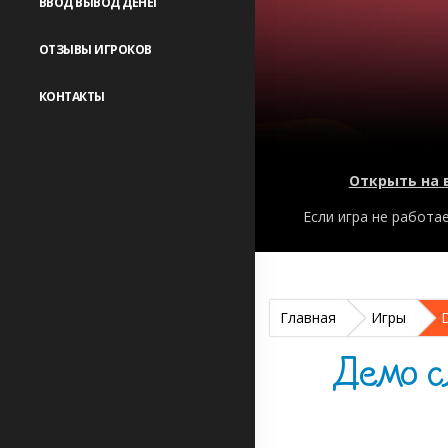
ВВОД ВЫВОД ДЕНЕГ
ОТЗЫВЫ ИГРОКОВ
КОНТАКТЫ
Открыть на 
Если игра не работа
Главная
Игры
Демо с