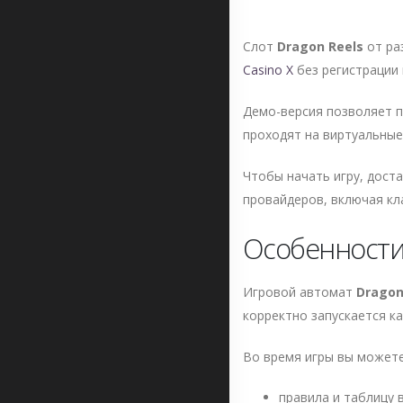
Слот
Dragon Reels
от ра
Casino X
без регистрации 
Демо-версия позволяет п
проходят на виртуальные
Чтобы начать игру, дост
провайдеров, включая кла
Особенности 
Игровой автомат
Dragon
корректно запускается ка
Во время игры вы можете
правила и таблицу 