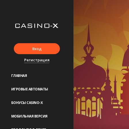
Вход
Регистрация
ГЛАВНАЯ
ИГРОВЫЕ АВТОМАТЫ
БОНУСЫ CASINO-X
МОБИЛЬНАЯ ВЕРСИЯ