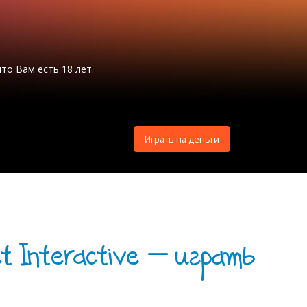
то Вам есть 18 лет.
Играть на деньги
t Interactive — играть