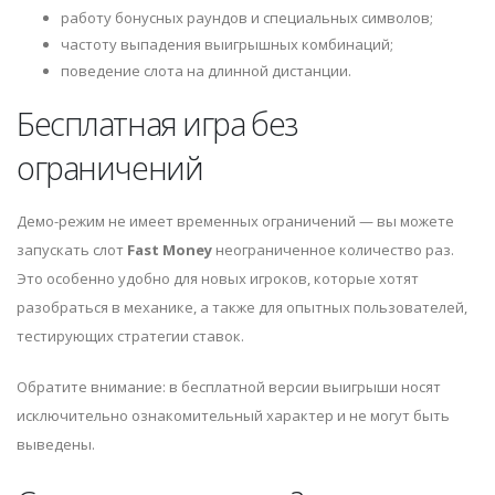
работу бонусных раундов и специальных символов;
частоту выпадения выигрышных комбинаций;
поведение слота на длинной дистанции.
Бесплатная игра без
ограничений
Демо-режим не имеет временных ограничений — вы можете
запускать слот
Fast Money
неограниченное количество раз.
Это особенно удобно для новых игроков, которые хотят
разобраться в механике, а также для опытных пользователей,
тестирующих стратегии ставок.
Обратите внимание: в бесплатной версии выигрыши носят
исключительно ознакомительный характер и не могут быть
выведены.