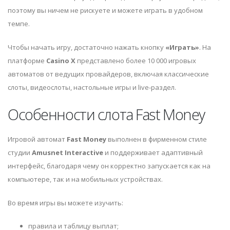
поэтому вы ничем не рискуете и можете играть в удобном
темпе.
Чтобы начать игру, достаточно нажать кнопку
«Играть»
. На
платформе
Casino X
представлено более 10 000 игровых
автоматов от ведущих провайдеров, включая классические
слоты, видеослоты, настольные игры и live-раздел.
Особенности слота Fast Money
Игровой автомат
Fast Money
выполнен в фирменном стиле
студии
Amusnet Interactive
и поддерживает адаптивный
интерфейс, благодаря чему он корректно запускается как на
компьютере, так и на мобильных устройствах.
Во время игры вы можете изучить:
правила и таблицу выплат;