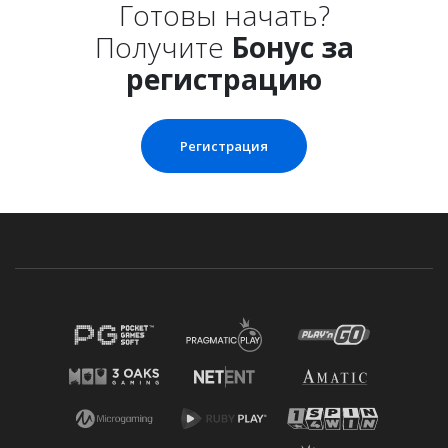
Готовы начать?
Получите
Бонус за
регистрацию
Регистрация