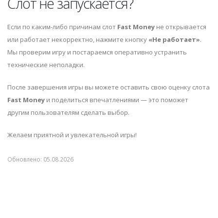
Слот не запускается?
Если по каким-либо причинам слот
Fast Money
не открывается
или работает некорректно, нажмите кнопку
«Не работает»
.
Мы проверим игру и постараемся оперативно устранить
технические неполадки.
После завершения игры вы можете оставить свою оценку слота
Fast Money
и поделиться впечатлениями — это поможет
другим пользователям сделать выбор.
Желаем приятной и увлекательной игры!
Обновлено:
05.08.2026