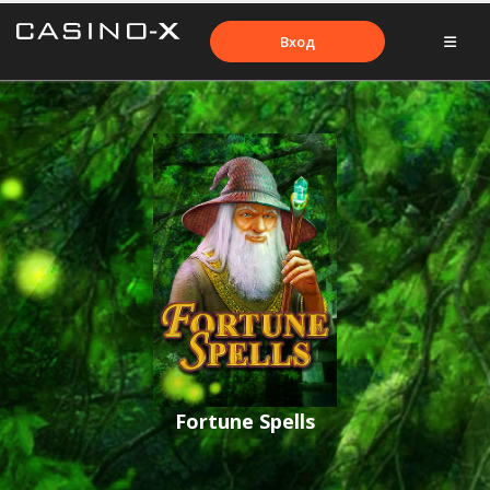
Вход
Fortune Spells