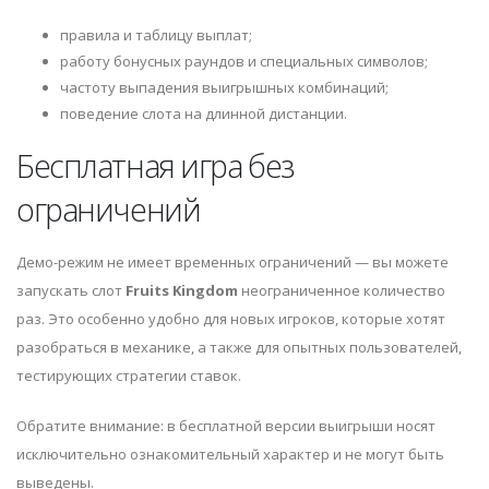
правила и таблицу выплат;
работу бонусных раундов и специальных символов;
частоту выпадения выигрышных комбинаций;
поведение слота на длинной дистанции.
Бесплатная игра без
ограничений
Демо-режим не имеет временных ограничений — вы можете
запускать слот
Fruits Kingdom
неограниченное количество
раз. Это особенно удобно для новых игроков, которые хотят
разобраться в механике, а также для опытных пользователей,
тестирующих стратегии ставок.
Обратите внимание: в бесплатной версии выигрыши носят
исключительно ознакомительный характер и не могут быть
выведены.