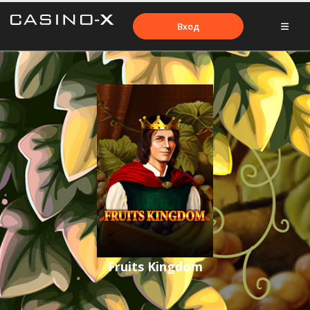
Вход
Fruits Kingdom