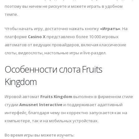
поэтому вы ничем не рискуете и можете играть в удобном
темпе.
Чтобы начать игру, достаточно нажать кнопку
«Играть»
. На
платформе
Casino X
представлено более 10 000 игровых
автоматов от ведущих провайдеров, включая классические
слоты, видеослоты, настольные игры и live-раздел.
Особенности слота Fruits
Kingdom
Игровой автомат
Fruits Kingdom
выполнен в фирменном стиле
студии
Amusnet Interactive
и поддерживает адаптивный
интерфейс, благодаря чему он корректно запускается как на
компьютере, так и на мобильных устройствах.
Во время игры вы можете изучить: