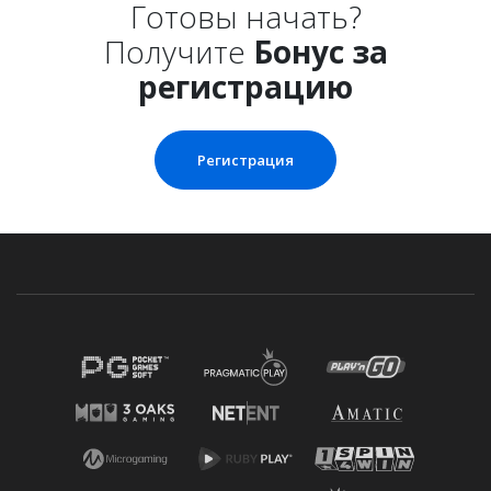
Готовы начать?
Получите
Бонус за
регистрацию
Регистрация