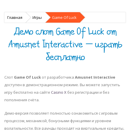
Главная
Игры
Game Of Luck
Демо слот Game Of Luck от
Amusnet Interactive — играть
бесплатно
Слот
Game Of Luck
от разработчика
Amusnet Interactive
доступен в демонстрационном режиме. Вы можете запустить
игру бесплатно на сайте
Casino X
без регистрации и без
пополнения счёта.
Демо-версия позволяет полностью ознакомиться с игровым
процессом, механикой, бонусными функциями и уровнем
волатильности. Все раунды проходят на виртуальные кредиты,