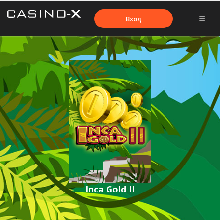
Вход
Inca Gold II