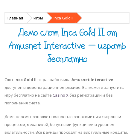
Главная
Игры
Inca Gold II
Демо слот Inca Gold II от
Amusnet Interactive — играть
бесплатно
Слот
Inca Gold II
от разработчика
Amusnet Interactive
доступен в демонстрационном режиме. Вы можете запустить
игру бесплатно на сайте
Casino X
без регистрации и без
пополнения счёта.
Демо-версия позволяет полностью ознакомиться с игровым
процессом, механикой, бонусными функциями и уровнем
волатильности. Все раунды проходят на виртуальные кредиты,