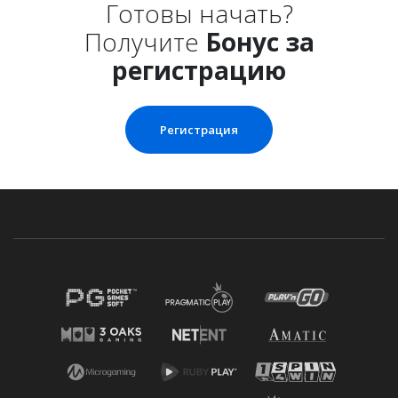
Готовы начать?
Получите
Бонус за
регистрацию
Регистрация