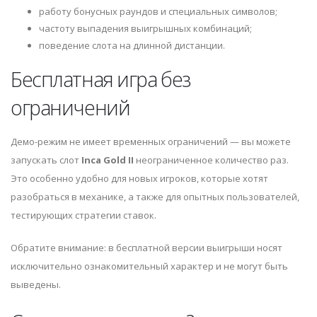
работу бонусных раундов и специальных символов;
частоту выпадения выигрышных комбинаций;
поведение слота на длинной дистанции.
Бесплатная игра без
ограничений
Демо-режим не имеет временных ограничений — вы можете
запускать слот
Inca Gold II
неограниченное количество раз.
Это особенно удобно для новых игроков, которые хотят
разобраться в механике, а также для опытных пользователей,
тестирующих стратегии ставок.
Обратите внимание: в бесплатной версии выигрыши носят
исключительно ознакомительный характер и не могут быть
выведены.