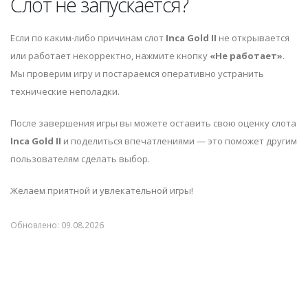
Слот не запускается?
Если по каким-либо причинам слот
Inca Gold II
не открывается
или работает некорректно, нажмите кнопку
«Не работает»
.
Мы проверим игру и постараемся оперативно устранить
технические неполадки.
После завершения игры вы можете оставить свою оценку слота
Inca Gold II
и поделиться впечатлениями — это поможет другим
пользователям сделать выбор.
Желаем приятной и увлекательной игры!
Обновлено:
09.08.2026