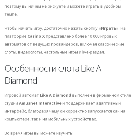
поэтому вы ничем не рискуете и можете играть в удобном
темпе.
Чтобы начать игру, достаточно нажать кнопку
«Играть»
. На
платформе
Casino X
представлено более 10 000 игровых
автоматов от ведущих провайдеров, включая классические
слоты, видеослоты, настольные игры и live-раздел.
Особенности слота Like A
Diamond
Игровой автомат
Like A Diamond
выполнен в фирменном стиле
студии
Amusnet Interactive
и поддерживает адаптивный
интерфейс, благодаря чему он корректно запускается как на
компьютере, так и на мобильных устройствах.
Во время игры вы можете изучить: