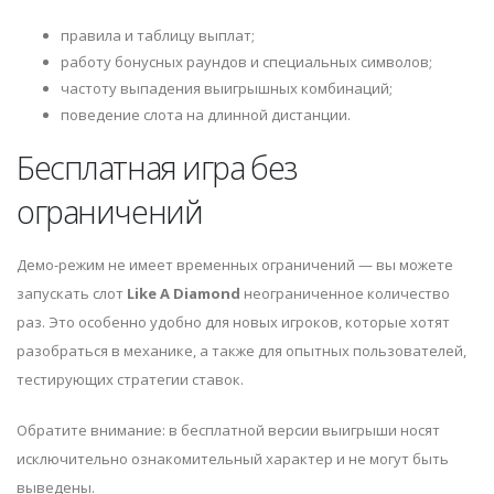
правила и таблицу выплат;
работу бонусных раундов и специальных символов;
частоту выпадения выигрышных комбинаций;
поведение слота на длинной дистанции.
Бесплатная игра без
ограничений
Демо-режим не имеет временных ограничений — вы можете
запускать слот
Like A Diamond
неограниченное количество
раз. Это особенно удобно для новых игроков, которые хотят
разобраться в механике, а также для опытных пользователей,
тестирующих стратегии ставок.
Обратите внимание: в бесплатной версии выигрыши носят
исключительно ознакомительный характер и не могут быть
выведены.