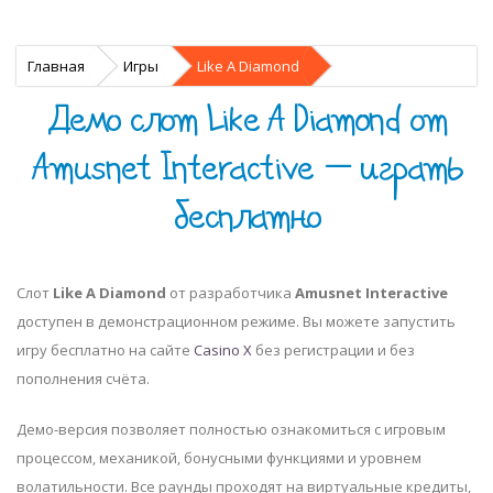
Главная
Игры
Like A Diamond
Демо слот Like A Diamond от
Amusnet Interactive — играть
бесплатно
Слот
Like A Diamond
от разработчика
Amusnet Interactive
доступен в демонстрационном режиме. Вы можете запустить
игру бесплатно на сайте
Casino X
без регистрации и без
пополнения счёта.
Демо-версия позволяет полностью ознакомиться с игровым
процессом, механикой, бонусными функциями и уровнем
волатильности. Все раунды проходят на виртуальные кредиты,