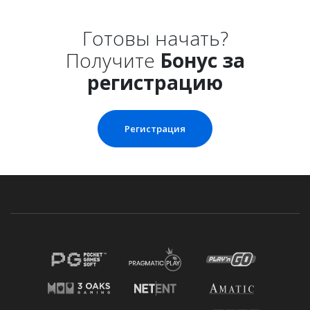
Готовы начать?
Получите
Бонус за
регистрацию
Регистрация