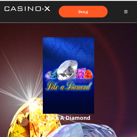
Вход
Like A Diamond