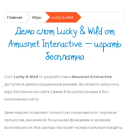
Главная
Игры
Lucky & Wild
Демо слот Lucky & Wild от
Amusnet Interactive — играть
бесплатно
Слот
Lucky & Wild
от разработчика
Amusnet Interactive
доступен в демонстрационном режиме. Вы можете запустить
игру бесплатно на сайте
Casino X
без регистрации и без
пополнения счёта.
Демо-версия позволяет полностью ознакомиться с игровым
процессом, механикой, бонусными функциями и уровнем
волатильности. Все раунды проходят на виртуальные кредиты,