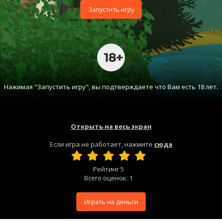
Запустить игру
Нажимая "Запустить игру", вы подтверждаете что Вам есть 18 лет.
Открыть на весь экран
Если игра не работает, нажмите
сюда
Рейтинг
5
Всего оценок:
1
Играть на деньги