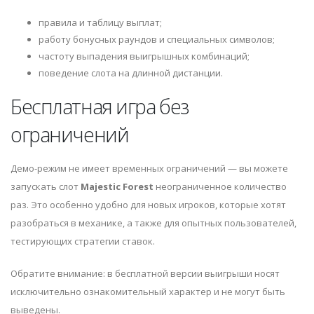
правила и таблицу выплат;
работу бонусных раундов и специальных символов;
частоту выпадения выигрышных комбинаций;
поведение слота на длинной дистанции.
Бесплатная игра без
ограничений
Демо-режим не имеет временных ограничений — вы можете
запускать слот
Majestic Forest
неограниченное количество
раз. Это особенно удобно для новых игроков, которые хотят
разобраться в механике, а также для опытных пользователей,
тестирующих стратегии ставок.
Обратите внимание: в бесплатной версии выигрыши носят
исключительно ознакомительный характер и не могут быть
выведены.