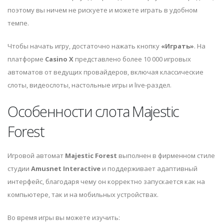
поэтому вы ничем не рискуете и можете играть в удобном
темпе.
Чтобы начать игру, достаточно нажать кнопку
«Играть»
. На
платформе
Casino X
представлено более 10 000 игровых
автоматов от ведущих провайдеров, включая классические
слоты, видеослоты, настольные игры и live-раздел.
Особенности слота Majestic
Forest
Игровой автомат
Majestic Forest
выполнен в фирменном стиле
студии
Amusnet Interactive
и поддерживает адаптивный
интерфейс, благодаря чему он корректно запускается как на
компьютере, так и на мобильных устройствах.
Во время игры вы можете изучить: