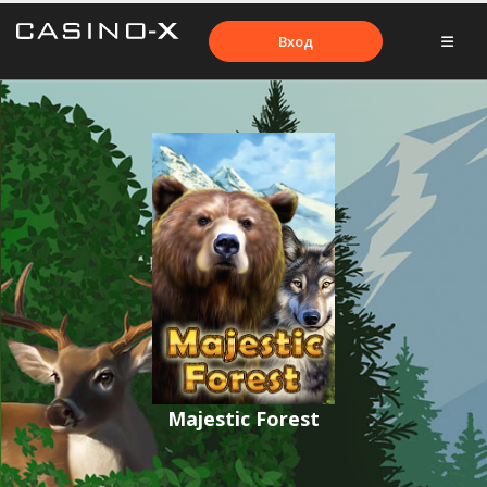
Вход
Majestic Forest