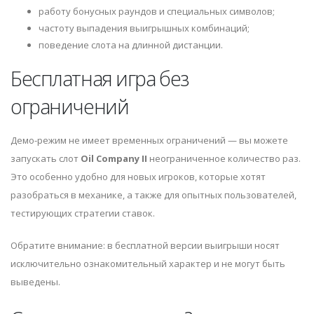
работу бонусных раундов и специальных символов;
частоту выпадения выигрышных комбинаций;
поведение слота на длинной дистанции.
Бесплатная игра без
ограничений
Демо-режим не имеет временных ограничений — вы можете
запускать слот
Oil Company II
неограниченное количество раз.
Это особенно удобно для новых игроков, которые хотят
разобраться в механике, а также для опытных пользователей,
тестирующих стратегии ставок.
Обратите внимание: в бесплатной версии выигрыши носят
исключительно ознакомительный характер и не могут быть
выведены.