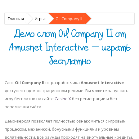
Главная
Игры
Oil Company II
Демо слот Oil Company II от
Amusnet Interactive — играть
бесплатно
Слот
Oil Company II
от разработчика
Amusnet Interactive
доступен в демонстрационном режиме. Вы можете запустить
игру бесплатно на сайте
Casino X
без регистрации и без
пополнения счёта.
Демо-версия позволяет полностью ознакомиться с игровым
процессом, механикой, бонусными функциями и уровнем
волатильности. Все раунды проходят на виртуальные кредиты,