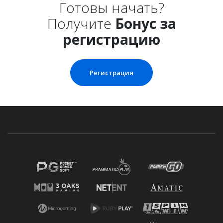
Готовы начать?
Получите
Бонус за
регистрацию
Регистрация