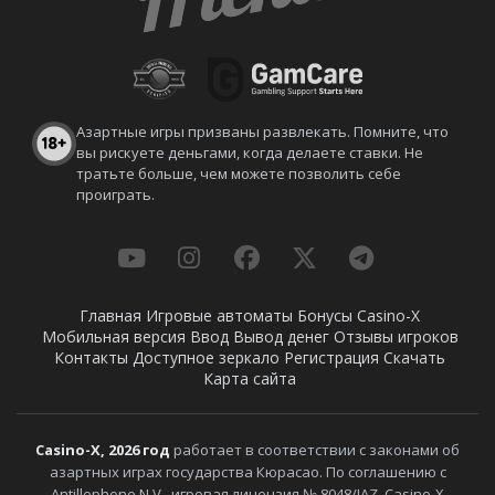
Азартные игры призваны развлекать. Помните, что
вы рискуете деньгами, когда делаете ставки. Не
тратьте больше, чем можете позволить себе
проиграть.
Главная
Игровые автоматы
Бонусы Casino-X
Мобильная версия
Ввод Вывод денег
Отзывы игроков
Контакты
Доступное зеркало
Регистрация
Скачать
Карта сайта
Casino-X, 2026 год
работает в соответствии с законами об
азартных играх государства Кюрасао. По соглашению с
Antillephone N.V., игровая лицензия № 8048/JAZ, Casino-X