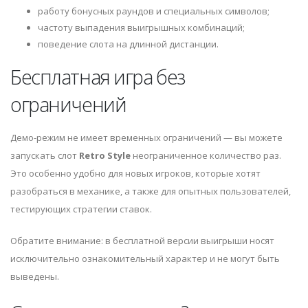
работу бонусных раундов и специальных символов;
частоту выпадения выигрышных комбинаций;
поведение слота на длинной дистанции.
Бесплатная игра без
ограничений
Демо-режим не имеет временных ограничений — вы можете
запускать слот
Retro Style
неограниченное количество раз.
Это особенно удобно для новых игроков, которые хотят
разобраться в механике, а также для опытных пользователей,
тестирующих стратегии ставок.
Обратите внимание: в бесплатной версии выигрыши носят
исключительно ознакомительный характер и не могут быть
выведены.