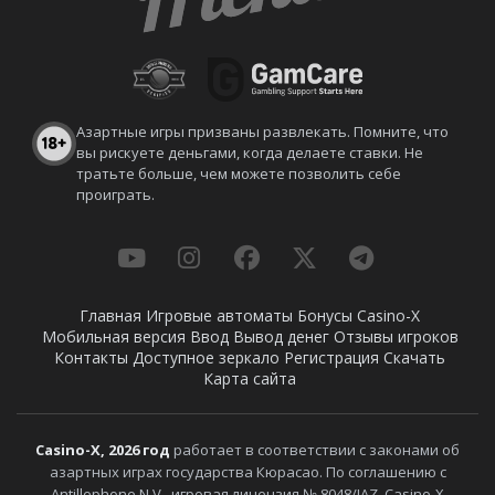
Азартные игры призваны развлекать. Помните, что
вы рискуете деньгами, когда делаете ставки. Не
тратьте больше, чем можете позволить себе
проиграть.
Главная
Игровые автоматы
Бонусы Casino-X
Мобильная версия
Ввод Вывод денег
Отзывы игроков
Контакты
Доступное зеркало
Регистрация
Скачать
Карта сайта
Casino-X, 2026 год
работает в соответствии с законами об
азартных играх государства Кюрасао. По соглашению с
Antillephone N.V., игровая лицензия № 8048/JAZ, Casino-X