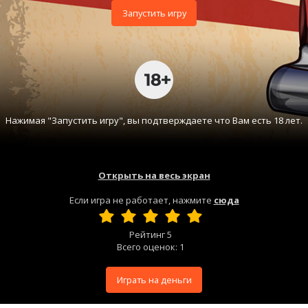
Запустить игру
Нажимая "Запустить игру", вы подтверждаете что Вам есть 18 лет.
Открыть на весь экран
Если игра не работает, нажмите
сюда
Рейтинг
5
Всего оценок:
1
Играть на деньги