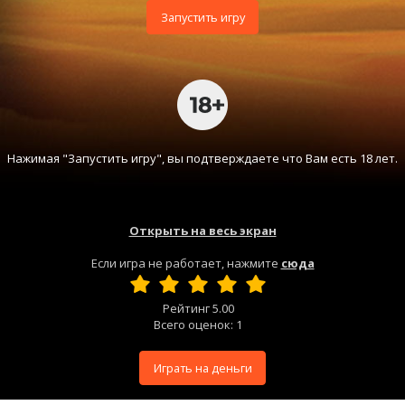
Запустить игру
Нажимая "Запустить игру", вы подтверждаете что Вам есть 18 лет.
Открыть на весь экран
Если игра не работает, нажмите
сюда
Рейтинг
5.00
Всего оценок:
1
Играть на деньги