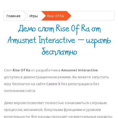
Главная
Игры
Rise Of Ra
Демо слот Rise Of Ra от
Amusnet Interactive — играть
бесплатно
Слот
Rise Of Ra
от разработчика
Amusnet Interactive
доступен в демонстрационном режиме. Вы можете запустить
игру бесплатно на сайте
Casino X
без регистрации и без
пополнения счёта.
Демо-версия позволяет полностью ознакомиться с игровым
процессом, механикой, бонусными функциями и уровнем
волатильности. Все раунды проходят на виртуальные кредиты,