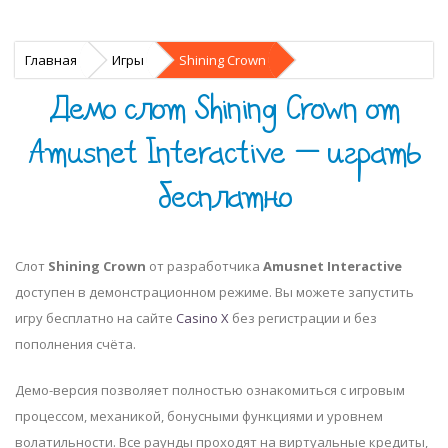
Главная
Игры
Shining Crown
Демо слот Shining Crown от
Amusnet Interactive — играть
бесплатно
Слот
Shining Crown
от разработчика
Amusnet Interactive
доступен в демонстрационном режиме. Вы можете запустить
игру бесплатно на сайте
Casino X
без регистрации и без
пополнения счёта.
Демо-версия позволяет полностью ознакомиться с игровым
процессом, механикой, бонусными функциями и уровнем
волатильности. Все раунды проходят на виртуальные кредиты,