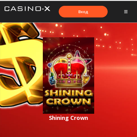
Вход
Shining Crown