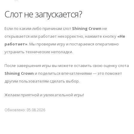
Слот не запускается?
Если по каким-либо причинам слот
Shining Crown
не
открывается или работает некорректно, нажмите кнопку
«Не
работает»
. Мы проверим игру и постараемся оперативно
устранить технические неполадки.
После завершения игры вы можете оставить свою оценку слота
Shining Crown
и поделиться впечатлениями — это поможет
другим пользователям сделать выбор.
Желаем приятной и увлекательной игры!
Обновлено:
05.08.2026