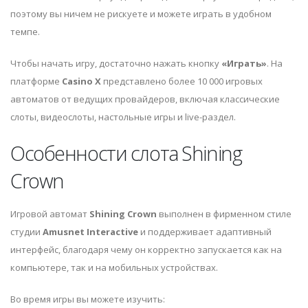
поэтому вы ничем не рискуете и можете играть в удобном
темпе.
Чтобы начать игру, достаточно нажать кнопку
«Играть»
. На
платформе
Casino X
представлено более 10 000 игровых
автоматов от ведущих провайдеров, включая классические
слоты, видеослоты, настольные игры и live-раздел.
Особенности слота Shining
Crown
Игровой автомат
Shining Crown
выполнен в фирменном стиле
студии
Amusnet Interactive
и поддерживает адаптивный
интерфейс, благодаря чему он корректно запускается как на
компьютере, так и на мобильных устройствах.
Во время игры вы можете изучить: