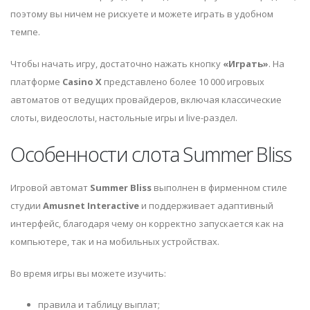
поэтому вы ничем не рискуете и можете играть в удобном
темпе.
Чтобы начать игру, достаточно нажать кнопку
«Играть»
. На
платформе
Casino X
представлено более 10 000 игровых
автоматов от ведущих провайдеров, включая классические
слоты, видеослоты, настольные игры и live-раздел.
Особенности слота Summer Bliss
Игровой автомат
Summer Bliss
выполнен в фирменном стиле
студии
Amusnet Interactive
и поддерживает адаптивный
интерфейс, благодаря чему он корректно запускается как на
компьютере, так и на мобильных устройствах.
Во время игры вы можете изучить:
правила и таблицу выплат;