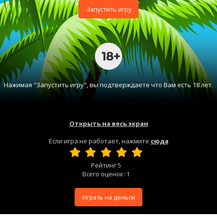
Запустить игру
Нажимая "Запустить игру", вы подтверждаете что Вам есть 18 лет.
Открыть на весь экран
Если игра не работает, нажмите
сюда
Рейтинг
5
Всего оценок:
1
Играть на деньги