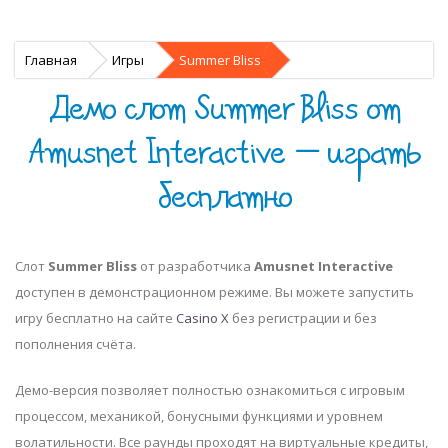
Главная
Игры
Summer Bliss
Демо слот Summer Bliss от
Amusnet Interactive — играть
бесплатно
Слот
Summer Bliss
от разработчика
Amusnet Interactive
доступен в демонстрационном режиме. Вы можете запустить
игру бесплатно на сайте
Casino X
без регистрации и без
пополнения счёта.
Демо-версия позволяет полностью ознакомиться с игровым
процессом, механикой, бонусными функциями и уровнем
волатильности. Все раунды проходят на виртуальные кредиты,